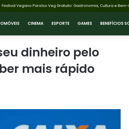
Bolsa Família Agosto: Pagamentos Início Dia 18 com NIS 1; Saiba Com
TOMÓVEIS
CINEMA
ESPORTE
GAMES
BENEFÍCIOS S
eu dinheiro pelo
ber mais rápido