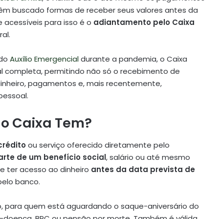
s têm buscado formas de receber seus valores antes da
 acessíveis para isso é o
adiantamento pelo Caixa
al.
 do
Auxílio Emergencial
durante a pandemia, o Caixa
l completa, permitindo não só o recebimento de
nheiro, pagamentos e, mais recentemente,
pessoal.
lo Caixa Tem?
crédito
ou serviço oferecido diretamente pelo
arte de um benefício social
, salário ou até mesmo
ode ter acesso ao dinheiro
antes da data prevista de
pelo banco.
lo, para quem está aguardando o saque-aniversário do
io-doença, BPC ou pensão por morte. Também é válida