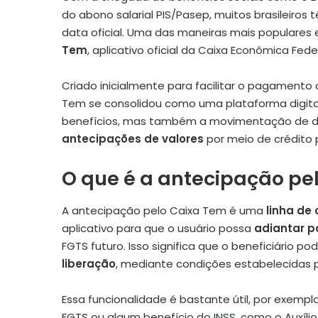
do abono salarial PIS/Pasep, muitos brasileiro
data oficial. Uma das maneiras mais populares e
Tem
, aplicativo oficial da Caixa Econômica Feder
Criado inicialmente para facilitar o pagamento
Tem se consolidou como uma plataforma digita
benefícios, mas também a movimentação de di
antecipações de valores
por meio de crédito 
O que é a antecipação pe
A antecipação pelo Caixa Tem é uma
linha de 
aplicativo para que o usuário possa
adiantar p
FGTS futuro. Isso significa que o beneficiário p
liberação
, mediante condições estabelecidas 
Essa funcionalidade é bastante útil, por exemp
FGTS ou algum benefício do
INSS
, como o Auxíl