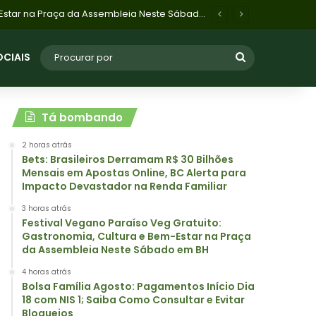
o Consultar e Evitar Bloqueios
OCIAIS
Tá bombando
2 horas atrás
Bets: Brasileiros Derramam R$ 30 Bilhões
Mensais em Apostas Online, BC Alerta para
Impacto Devastador na Renda Familiar
3 horas atrás
Festival Vegano Paraíso Veg Gratuito:
Gastronomia, Cultura e Bem-Estar na Praça
da Assembleia Neste Sábado em BH
4 horas atrás
Bolsa Família Agosto: Pagamentos Início Dia
18 com NIS 1; Saiba Como Consultar e Evitar
Bloqueios