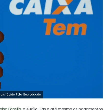
ais rápido. Foto: Reprodução
olsa Família
, o Auxílio Gás e até mesmo os pagamentos