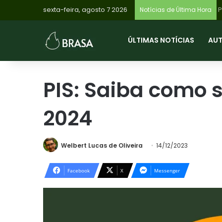
sexta-feira, agosto 7 2026
Notícias de Última Hora
ÚLTIMAS NOTÍCIAS
AU
PIS: Saiba como 
2024
Welbert Lucas de Oliveira
14/12/2023
Facebook
X
Messenger