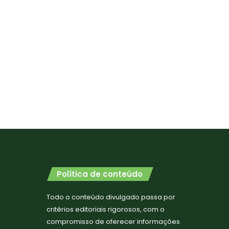
Política de conteúdo
Todo o conteúdo divulgado passa por
critérios editoriais rigorosos, com o
compromisso de oferecer informações