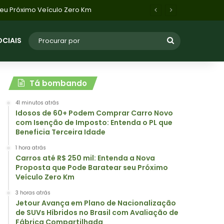
 Próximo Veículo Zero Km
OCIAIS
Tá bombando
41 minutos atrás
Idosos de 60+ Podem Comprar Carro Novo
com Isenção de Imposto: Entenda o PL que
Beneficia Terceira Idade
1 hora atrás
Carros até R$ 250 mil: Entenda a Nova
Proposta que Pode Baratear seu Próximo
Veículo Zero Km
3 horas atrás
Jetour Avança em Plano de Nacionalização
de SUVs Híbridos no Brasil com Avaliação de
Fábrica Compartilhada