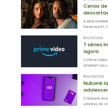
Cenas de 
descartad
A série brasil
Paramount+, f
02/10/2025
7 séries i
agora
O Prime Video
ampliam seu a
30/09/2025
Nubank la
adolescen
O Nubank anun
universo do cr