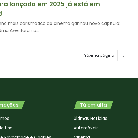
ra lançado em 2025 já está em
g
inho mais carismático do cinema ganhou novo capítulo:
 Uma Aventura na…
Próxima página
rmações
Tá em alta
omos
Últimas Notícias
de Uso
Automóveis
 de Privacidade e Cookies
Cinema