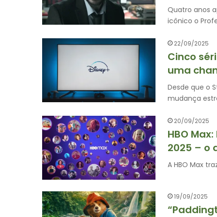
Quatro anos a
icônico o Prof
22/09/2025
Cinco sér
uma cha
Desde que o S
mudança estr
20/09/2025
HBO Max: 
2025 – o 
A HBO Max traz
19/09/2025
“Paddingt