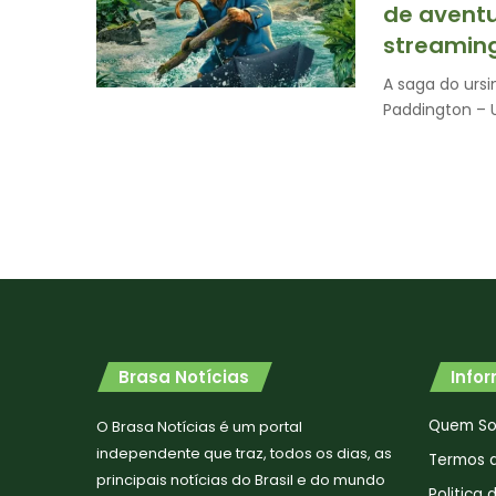
de aventu
streamin
A saga do urs
Paddington –
Brasa Notícias
Info
Quem S
O Brasa Notícias é um portal
independente que traz, todos os dias, as
Termos 
principais notícias do Brasil e do mundo
Politica