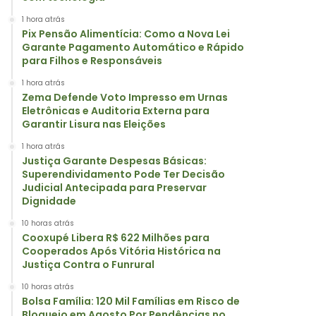
1 hora atrás
Pix Pensão Alimentícia: Como a Nova Lei
Garante Pagamento Automático e Rápido
para Filhos e Responsáveis
1 hora atrás
Zema Defende Voto Impresso em Urnas
Eletrônicas e Auditoria Externa para
Garantir Lisura nas Eleições
1 hora atrás
Justiça Garante Despesas Básicas:
Superendividamento Pode Ter Decisão
Judicial Antecipada para Preservar
Dignidade
10 horas atrás
Cooxupé Libera R$ 622 Milhões para
Cooperados Após Vitória Histórica na
Justiça Contra o Funrural
10 horas atrás
Bolsa Família: 120 Mil Famílias em Risco de
Bloqueio em Agosto Por Pendências no