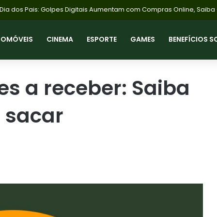
nter explode no Pix: banco digital conquista 9% das transações e re
TOMÓVEIS
CINEMA
ESPORTE
GAMES
BENEFÍCIOS S
es a receber: Saiba
 sacar