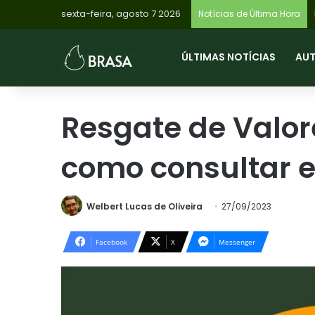
sexta-feira, agosto 7 2026
I
Notícias de Última Hora
ÚLTIMAS NOTÍCIAS
AU
Resgate de Valor
como consultar e
Welbert Lucas de Oliveira
27/09/2023
Facebook
X
Messenger