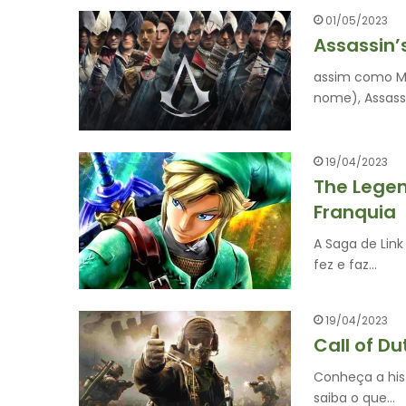
01/05/2023
Assassin’
assim como Me
nome), Assass
19/04/2023
The Legen
Franquia
A Saga de Link
fez e faz…
19/04/2023
Call of D
Conheça a his
saiba o que…