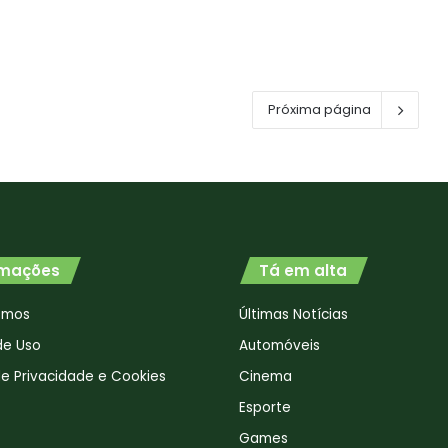
Próxima página
rmações
Tá em alta
omos
Últimas Notícias
de Uso
Automóveis
 de Privacidade e Cookies
Cinema
Esporte
Games