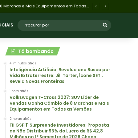
Volkswagen T-Cross 2027: SUV Líder de Vendas Ganha Câmbio de 8 Marchas e Mais Equipamentos em Todas as Versões
OCIAIS
Tá bombando
41 minutos atrás
Inteligência Artificial Revoluciona Busca por
Vida Extraterrestre: Jill Tarter, Ícone SETI,
Revela Novas Fronteiras
1 hora atrás
Volkswagen T-Cross 2027: SUV Líder de
Vendas Ganha Câmbio de 8 Marchas e Mais
Equipamentos em Todas as Versões
2 horas atrás
FII GSFI11 Surpreende Investidores: Proposta
de Não Distribuir 95% do Lucro de R$ 42,8
Milhões no 1º Semestre de 2026 Choca