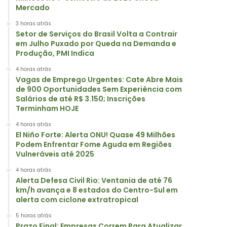
Mercado
3 horas atrás
Setor de Serviços do Brasil Volta a Contrair
em Julho Puxado por Queda na Demanda e
Produção, PMI Indica
4 horas atrás
Vagas de Emprego Urgentes: Cate Abre Mais
de 900 Oportunidades Sem Experiência com
Salários de até R$ 3.150; Inscrições
Terminham HOJE
4 horas atrás
El Niño Forte: Alerta ONU! Quase 49 Milhões
Podem Enfrentar Fome Aguda em Regiões
Vulneráveis até 2025
4 horas atrás
Alerta Defesa Civil Rio: Ventania de até 76
km/h avança e 8 estados do Centro-Sul em
alerta com ciclone extratropical
5 horas atrás
Prazo Final: Empresas Correm Para Atualizar