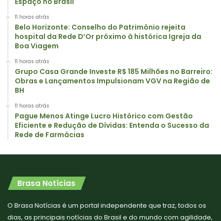
Espaço no Brasil
11 horas atrás
Belo Horizonte: Conselho do Patrimônio rejeita
hospital da Rede D’Or próximo à histórica Igreja da
Boa Viagem
11 horas atrás
Grupo Casa Grande Investe R$ 185 Milhões no Barreiro:
Obras e Lançamentos Impulsionam VGV na Região de
BH
11 horas atrás
Pague Menos Atinge Lucro Histórico com Gestão
Eficiente e Redução de Dívidas: Entenda o Sucesso da
Rede de Farmácias
Brasa Notícias
O Brasa Notícias é um portal independente que traz, todos os
dias, as principais notícias do Brasil e do mundo com agilidade,