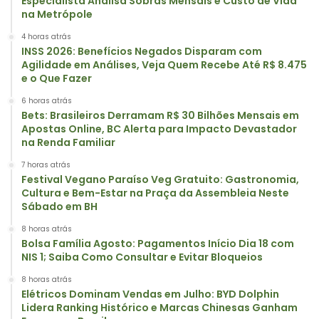
Especialista Analisa Sobras Mensais e Custo de Vida
na Metrópole
4 horas atrás
INSS 2026: Benefícios Negados Disparam com
Agilidade em Análises, Veja Quem Recebe Até R$ 8.475
e o Que Fazer
6 horas atrás
Bets: Brasileiros Derramam R$ 30 Bilhões Mensais em
Apostas Online, BC Alerta para Impacto Devastador
na Renda Familiar
7 horas atrás
Festival Vegano Paraíso Veg Gratuito: Gastronomia,
Cultura e Bem-Estar na Praça da Assembleia Neste
Sábado em BH
8 horas atrás
Bolsa Família Agosto: Pagamentos Início Dia 18 com
NIS 1; Saiba Como Consultar e Evitar Bloqueios
8 horas atrás
Elétricos Dominam Vendas em Julho: BYD Dolphin
Lidera Ranking Histórico e Marcas Chinesas Ganham