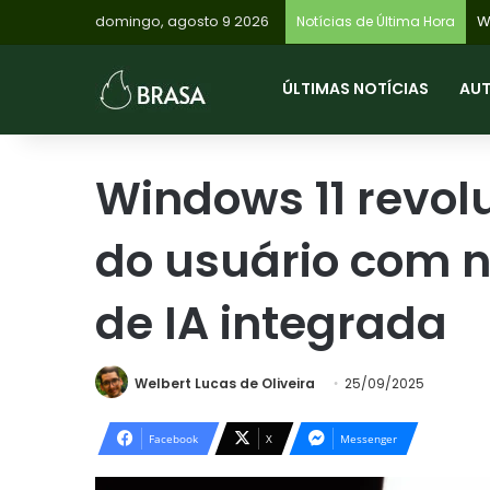
domingo, agosto 9 2026
Ed
Notícias de Última Hora
ÚLTIMAS NOTÍCIAS
AU
Windows 11 revol
do usuário com n
de IA integrada
Welbert Lucas de Oliveira
25/09/2025
Facebook
X
Messenger