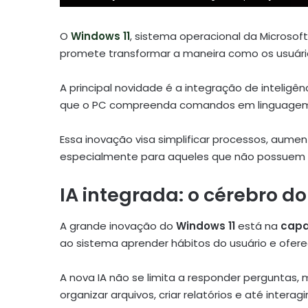
O
Windows 11
, sistema operacional da Microsof
promete transformar a maneira como os usuár
A principal novidade é a integração de inteligênc
que o PC compreenda comandos em linguagem 
Essa inovação visa simplificar processos, aument
especialmente para aqueles que não possuem
IA integrada: o cérebro d
A grande inovação do
Windows 11
está na
capa
ao sistema aprender hábitos do usuário e ofer
A nova IA não se limita a responder pergunta
organizar arquivos, criar relatórios e até intera