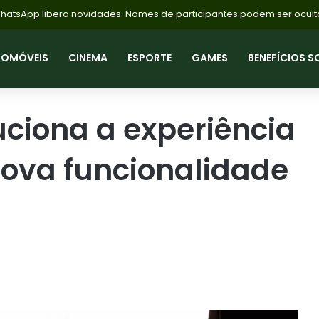
uardo Bolsonaro critica obrigatoriedade de vacinas no Brasil: ‘Liber
TOMÓVEIS
CINEMA
ESPORTE
GAMES
BENEFÍCIOS S
uciona a experiência
ova funcionalidade