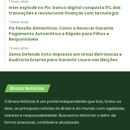
7 horas atrás
Inter explode no Pix: banco digital conquista 9% das
transações e revoluciona finanças com tecnologia
7 horas atrás
Pix Pensão Alimentícia: Como a Nova Lei Garante
Pagamento Automático e Rápido para Filhos e
Responsáveis
7 horas atrás
Zema Defende Voto Impresso em Urnas Eletrônicas e
Auditoria Externa para Garantir Lisura nas Eleições
Brasa Notícias
O Brasa Notícias é um portal independente que traz, todos os
dias, as principais notícias do Brasil e do mundo com agilidade,
clareza e responsabilidade. Buscamos informar o leitor de
forma acessível, confiável e atualizada.