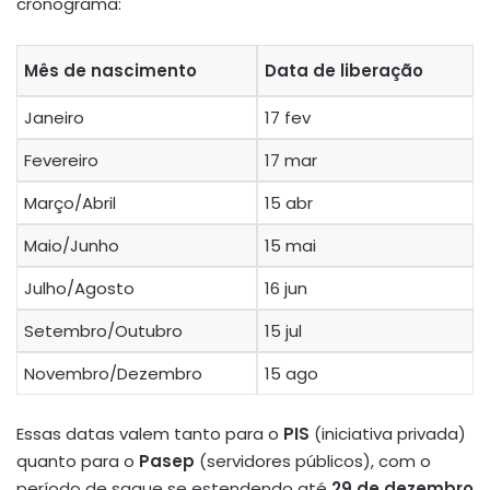
cronograma:
Mês de nascimento
Data de liberação
Janeiro
17 fev
Fevereiro
17 mar
Março/Abril
15 abr
Maio/Junho
15 mai
Julho/Agosto
16 jun
Setembro/Outubro
15 jul
Novembro/Dezembro
15 ago
Essas datas valem tanto para o
PIS
(iniciativa privada)
quanto para o
Pasep
(servidores públicos), com o
período de saque se estendendo até
29 de dezembro