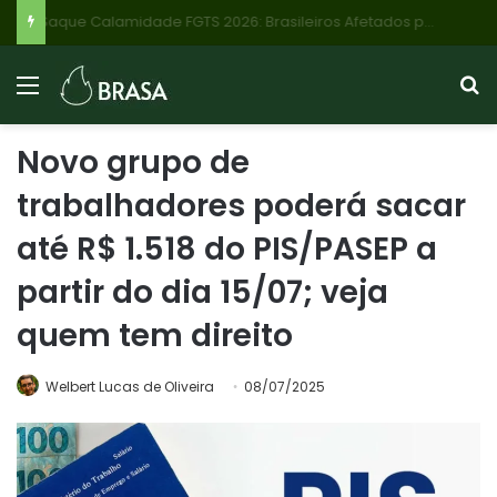
Saque Calamidade FGTS 2026: Brasileiros Afetados por Desastres Podem Resgatar Até R$ 6.220; Veja Como Solicitar Online
Novo grupo de
trabalhadores poderá sacar
até R$ 1.518 do PIS/PASEP a
partir do dia 15/07; veja
quem tem direito
Welbert Lucas de Oliveira
08/07/2025