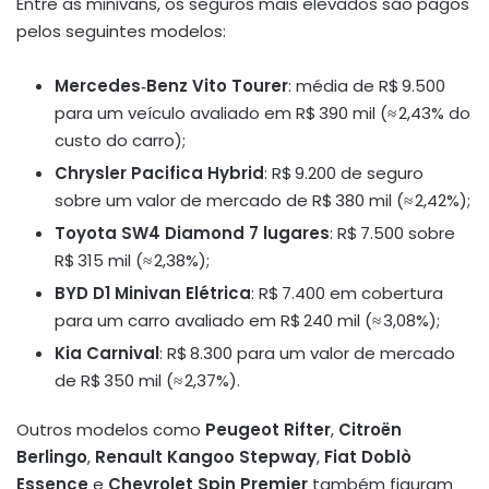
Entre as minivans, os seguros mais elevados são pagos
pelos seguintes modelos:
Mercedes‑Benz Vito Tourer
: média de R$ 9.500
para um veículo avaliado em R$ 390 mil (≈ 2,43% do
custo do carro);
Chrysler Pacifica Hybrid
: R$ 9.200 de seguro
sobre um valor de mercado de R$ 380 mil (≈ 2,42%);
Toyota SW4 Diamond 7 lugares
: R$ 7.500 sobre
R$ 315 mil (≈ 2,38%);
BYD D1 Minivan Elétrica
: R$ 7.400 em cobertura
para um carro avaliado em R$ 240 mil (≈ 3,08%);
Kia Carnival
: R$ 8.300 para um valor de mercado
de R$ 350 mil (≈ 2,37%).
Outros modelos como
Peugeot Rifter
,
Citroën
Berlingo
,
Renault Kangoo Stepway
,
Fiat Doblò
Essence
e
Chevrolet Spin Premier
também figuram