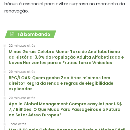
bônus é essencial para evitar surpresa no momento da
renovação.
Tá bombando
22 minutos atrás
Minas Gerais Celebra Menor Taxa de Analfabetismo
da História: 3,8% da População Adulta Alfabetizada e
Novos Horizontes para a Fruticultura e Vinícolas
29 minutos atrás
BPC/LOAS: Quem ganha 2 salários mínimos tem
direito? Regra da renda e regras de elegibilidade
explicadas
29 minutos atrás
Apollo Global Management Compra easyJet por US$
7,7 Bilhões: O Que Muda Para Passageiros e o Futuro
do Setor Aéreo Europeu?
1 hora atrás
Meu INSS pelo Celular: Agende sua Perícia Médica Fácil