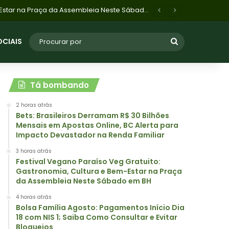
o Consultar e Evitar Bloqueios
OCIAIS
Tá bombando
2 horas atrás
Bets: Brasileiros Derramam R$ 30 Bilhões
Mensais em Apostas Online, BC Alerta para
Impacto Devastador na Renda Familiar
3 horas atrás
Festival Vegano Paraíso Veg Gratuito:
Gastronomia, Cultura e Bem-Estar na Praça
da Assembleia Neste Sábado em BH
4 horas atrás
Bolsa Família Agosto: Pagamentos Início Dia
18 com NIS 1; Saiba Como Consultar e Evitar
Bloqueios