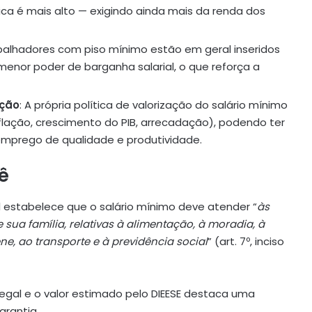
sica é mais alto — exigindo ainda mais da renda dos
abalhadores com piso mínimo estão em geral inseridos
nor poder de barganha salarial, o que reforça a
ação
: A própria política de valorização do salário mínimo
ação, crescimento do PIB, arrecadação), podendo ter
emprego de qualidade e produtividade.
ê
il estabelece que o salário mínimo deve atender “
às
 sua família, relativas à alimentação, à moradia, à
ene, ao transporte e à previdência social
” (art. 7º, inciso
 legal e o valor estimado pelo DIEESE destaca uma
arantia.