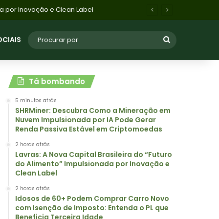
tenda o PL que Beneficia Terceira Idade
OCIAIS
Tá bombando
5 minutos atrás
SHRMiner: Descubra Como a Mineração em
Nuvem Impulsionada por IA Pode Gerar
Renda Passiva Estável em Criptomoedas
2 horas atrás
Lavras: A Nova Capital Brasileira do “Futuro
do Alimento” Impulsionada por Inovação e
Clean Label
2 horas atrás
Idosos de 60+ Podem Comprar Carro Novo
com Isenção de Imposto: Entenda o PL que
Beneficia Terceira Idade