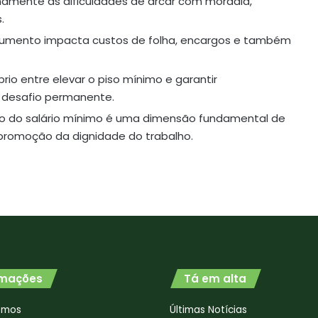
namente as dificuldades de arcar com moradia,
.
 aumento impacta custos de folha, encargos e também
brio entre elevar o piso mínimo e garantir
m desafio permanente.
o do salário mínimo é uma dimensão fundamental de
 promoção da dignidade do trabalho.
rmações
Tá em alta
omos
Últimas Notícias