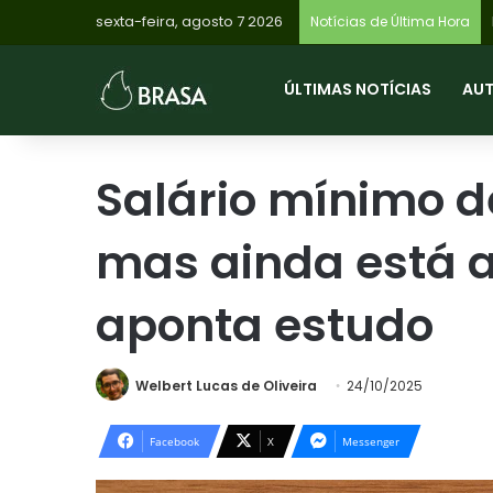
sexta-feira, agosto 7 2026
I
Notícias de Última Hora
ÚLTIMAS NOTÍCIAS
AU
Salário mínimo d
mas ainda está 
aponta estudo
Welbert Lucas de Oliveira
24/10/2025
Facebook
X
Messenger