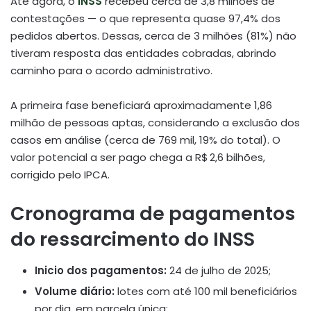
Até agora, o
INSS
recebeu cerca de 3,8 milhões de
contestações — o que representa quase 97,4% dos
pedidos abertos. Dessas, cerca de 3 milhões (81%) não
tiveram resposta das entidades cobradas, abrindo
caminho para o acordo administrativo
.
A primeira fase beneficiará aproximadamente 1,86
milhão de pessoas aptas, considerando a exclusão dos
casos em análise (cerca de 769 mil, 19% do total)
.
O
valor potencial a ser pago chega a R$ 2,6 bilhões,
corrigido pelo IPCA
.
Cronograma de pagamentos
do ressarcimento do INSS
Inicio dos pagamentos:
24 de julho de 2025;
Volume diário:
lotes com até 100 mil beneficiários
por dia, em parcela única;