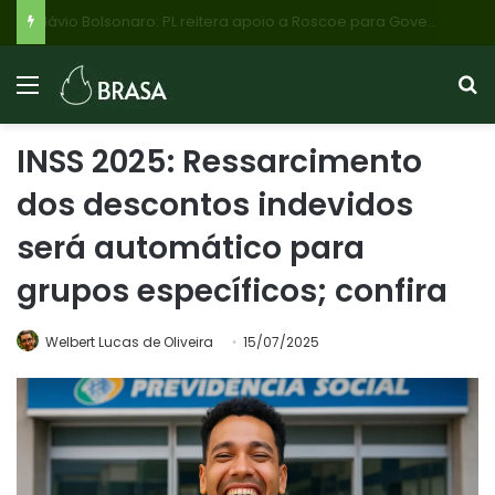
Flávio Bolsonaro: PL reitera apoio a Roscoe para Governo de Minas, mas Cleitinho Azevedo pode retomar candidatura com apoio do PL de Betim
INSS 2025: Ressarcimento
dos descontos indevidos
será automático para
grupos específicos; confira
Welbert Lucas de Oliveira
15/07/2025