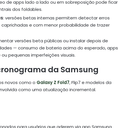
neo de apps lado a lado ou em sobreposição pode ficar
trais dos foldables.
as
: versões betas internas permitem detectar erros
s caprichadas e com menor probabilidade de trazer
mentar versões beta públicas ou instalar depois de
idades — consumo de bateria acima do esperado, apps
 ou pequenas imperfeições visuais.
o cronograma da Samsung
ivos novos como o
Galaxy Z Fold7
, Flip7 e modelos da
envolvida como uma atualização incremental.
ionados para usuários que aderem via app Samsung