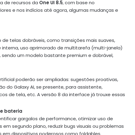
ta de recursos da
One UI 8.5
, com base no
res e nos indícios até agora, algumas mudanças e
 de telas dobráveis, como transições mais suaves,
nterna, uso aprimorado de multitarefa (multi-janela)
ld7, sendo um modelo bastante premium e dobrável,
tificial poderão ser ampliadas: sugestões proativas,
ão do Galaxy AI, se presente, para assistente,
cos de tela, etc. A versão 8 da interface já trouxe essas
e bateria
entificar gargalos de performance, otimizar uso de
em segundo plano, reduzir bugs visuais ou problemas
s em dispositivos poderosos como foldables.