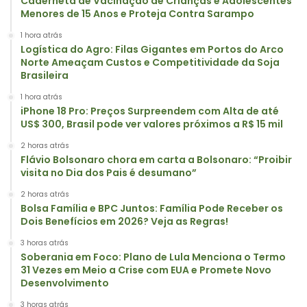
Caderneta de Vacinação de Crianças e Adolescentes
Menores de 15 Anos e Proteja Contra Sarampo
1 hora atrás
Logística do Agro: Filas Gigantes em Portos do Arco
Norte Ameaçam Custos e Competitividade da Soja
Brasileira
1 hora atrás
iPhone 18 Pro: Preços Surpreendem com Alta de até
US$ 300, Brasil pode ver valores próximos a R$ 15 mil
2 horas atrás
Flávio Bolsonaro chora em carta a Bolsonaro: “Proibir
visita no Dia dos Pais é desumano”
2 horas atrás
Bolsa Família e BPC Juntos: Família Pode Receber os
Dois Benefícios em 2026? Veja as Regras!
3 horas atrás
Soberania em Foco: Plano de Lula Menciona o Termo
31 Vezes em Meio a Crise com EUA e Promete Novo
Desenvolvimento
3 horas atrás