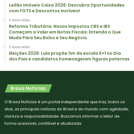
Leilão Imóveis Caixa 2026: Descubra Oportunidades
com FGTS e Descontos Incríveis!
3 horas atrás
Reforma Tributária: Novos Impostos CBS e IBS
Começam a Valer em Notas Fiscais; Entenda o Que
Muda Para Seu Bolso e Seu Negócio
3 horas atrás
Eleições 2026: Lula propõe fim da escala 6×1 no Dia
dos Pais e candidatos homenageiam figuras paternas
Brasa Notícias
O Brasa Notícias é um portal independente que traz, todos os
dias, as principais notícias do Brasil e do mundo com agilidade,
clareza e responsabilidade. Buscamos informar o leitor de
forma acessível, confiável e atualizada.