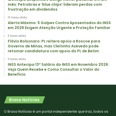
mês: Petrobras e ‘blue chips’ lideram perdas com
frustração em dividendos
10 horas atrás
Alerta Máximo: 5 Golpes Contra Aposentados do INSS
em 2026 Exigem Atenção Urgente e Proteção Familiar
11 horas atrás
Flávio Bolsonaro: PL reitera apoio a Roscoe para
Governo de Minas, mas Cleitinho Azevedo pode
retomar candidatura com apoio do PL de Betim
11 horas atrás
INSS Antecipa 13º Salário do INSS em Novembro 2026:
Veja Quem Recebe e Como Consultar o Valor do
Benefício
Brasa Notícias
O Brasa Notícias é um portal independente que traz, todos os