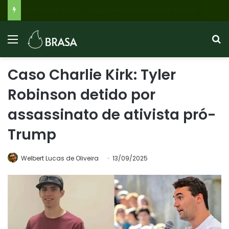
Bolsa Família Agosto: Pagamentos Início Dia 18 com NIS 1; Saiba Como Consultar e Evitar Bloqueios
Caso Charlie Kirk: Tyler
Robinson detido por
assassinato de ativista pró-
Trump
Welbert Lucas de Oliveira
13/09/2025