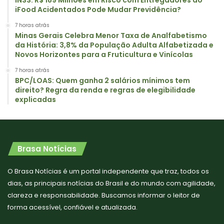
INSS: R$ 189 Milhões em Risco com Entregadores do
iFood Acidentados Pode Mudar Previdência?
7 horas atrás
Minas Gerais Celebra Menor Taxa de Analfabetismo
da História: 3,8% da População Adulta Alfabetizada e
Novos Horizontes para a Fruticultura e Vinícolas
7 horas atrás
BPC/LOAS: Quem ganha 2 salários mínimos tem
direito? Regra da renda e regras de elegibilidade
explicadas
Brasa Notícias
O Brasa Notícias é um portal independente que traz, todos os
dias, as principais notícias do Brasil e do mundo com agilidade,
clareza e responsabilidade. Buscamos informar o leitor de
forma acessível, confiável e atualizada.