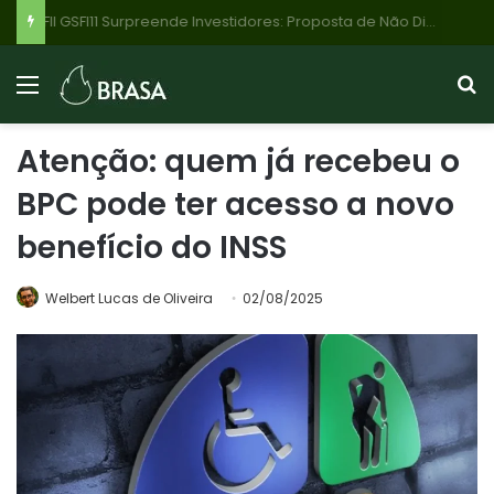
FII GSFI11 Surpreende Investidores: Proposta de Não Distribuir 95% do Lucro de R$ 42,8 Milhões no 1º Semestre de 2026 Choca Mercado
Atenção: quem já recebeu o
BPC pode ter acesso a novo
benefício do INSS
Welbert Lucas de Oliveira
02/08/2025