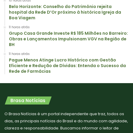
10 horas atrás
Belo Horizonte: Conselho do Patrimônio rejeita
hospital da Rede D’Or próximo à histórica Igreja da
Boa Viagem
11 horas atrás
Grupo Casa Grande Investe R$ 185 Milhões no Barreiro:
Obras e Lançamentos Impulsionam VGV na Região de
BH
11 horas atrás
Pague Menos Atinge Lucro Histórico com Gestão
Eficiente e Redução de Dívidas: Entenda o Sucesso da
Rede de Farmácias
Brasa Notícias
O Brasa Notícias é um portal independente que traz, todos os
dias, as principais notícias do Brasil e do mundo com agilidade,
clareza e responsabilidade. Buscamos informar o leitor de