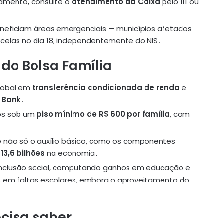
gamento, consulte o
atendimento da Caixa
pelo 111 ou
eneficiam áreas emergenciais — municípios afetados
elas no dia 18, independentemente do NIS .
do Bolsa Família
global em
transferência condicionada de renda
e
 Bank
.
ios sob um
piso mínimo de R$ 600 por família
, com
e não só o auxílio básico, como os componentes
13,6 bilhões
na economia .
inclusão social, computando ganhos em educação e
 em faltas escolares, embora o aproveitamento do
ecisa saber