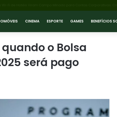
resas em Risco: Nova Lei de Trânsito Preve Multa de R$ 1 Milhão e Bl
TOMÓVEIS
CINEMA
ESPORTE
GAMES
BENEFÍCIOS S
 quando o Bolsa
 2025 será pago