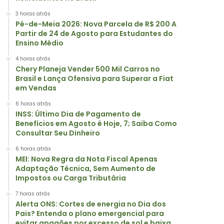
3 horas atrás
Pé-de-Meia 2026: Nova Parcela de R$ 200 A
Partir de 24 de Agosto para Estudantes do
Ensino Médio
4 horas atrás
Chery Planeja Vender 500 Mil Carros no
Brasil e Lança Ofensiva para Superar a Fiat
em Vendas
6 horas atrás
INSS: Último Dia de Pagamento de
Benefícios em Agosto é Hoje, 7; Saiba Como
Consultar Seu Dinheiro
6 horas atrás
MEI: Nova Regra da Nota Fiscal Apenas
Adaptação Técnica, Sem Aumento de
Impostos ou Carga Tributária
7 horas atrás
Alerta ONS: Cortes de energia no Dia dos
Pais? Entenda o plano emergencial para
evitar apagões por excesso de sol e baixa