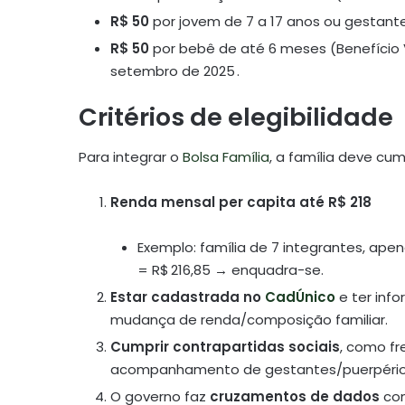
R$ 50
por jovem de 7 a 17 anos ou gestante 
R$ 50
por bebê de até 6 meses (Benefício V
setembro de 2025 .
Critérios de elegibilidade
Para integrar o
Bolsa Família
, a família deve cum
Renda mensal per capita até R$ 218
Exemplo: família de 7 integrantes, ape
= R$ 216,85 → enquadra-se.
Estar cadastrada no
CadÚnico
e ter inf
mudança de renda/composição familiar.
Cumprir contrapartidas sociais
, como fr
acompanhamento de gestantes/puerpério
O governo faz
cruzamentos de dados
com