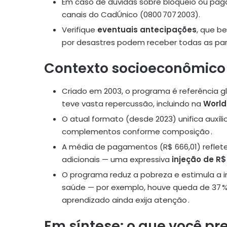
Em caso de dúvidas sobre bloqueio ou pa
canais do CadÚnico (0800 707 2003).
Verifique
eventuais antecipações
, que b
por desastres podem receber todas as parc
Contexto socioeconômico 
Criado em 2003, o programa é referência 
teve vasta repercussão, incluindo na
World
O atual formato (desde 2023) unifica auxíl
complementos conforme composição .
A média de pagamentos (R$ 666,01) reflet
adicionais — uma expressiva
injeção de R$ 
O programa reduz a pobreza e estimula a 
saúde — por exemplo, houve queda de 37 %
aprendizado ainda exija atenção
.
Em síntese: o que você pr