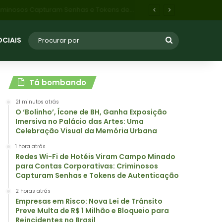
oqueio para Reincidentes no Brasil
OCIAIS
Tá bombando
21 minutos atrás
O ‘Bolinho’, Ícone de BH, Ganha Exposição
Imersiva no Palácio das Artes: Uma
Celebração Visual da Memória Urbana
1 hora atrás
Redes Wi-Fi de Hotéis Viram Campo Minado
para Contas Corporativas: Criminosos
Capturam Senhas e Tokens de Autenticação
2 horas atrás
Empresas em Risco: Nova Lei de Trânsito
Preve Multa de R$ 1 Milhão e Bloqueio para
Reincidentes no Brasil