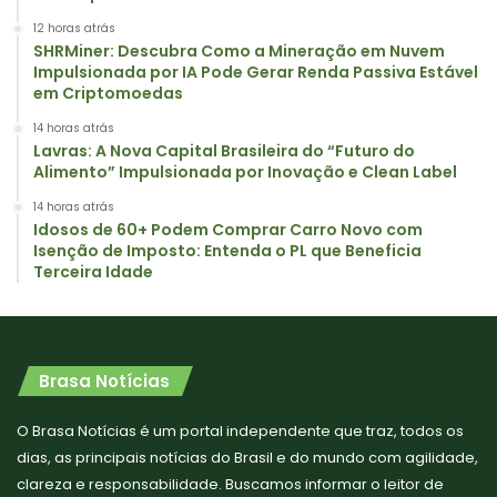
12 horas atrás
SHRMiner: Descubra Como a Mineração em Nuvem
Impulsionada por IA Pode Gerar Renda Passiva Estável
em Criptomoedas
14 horas atrás
Lavras: A Nova Capital Brasileira do “Futuro do
Alimento” Impulsionada por Inovação e Clean Label
14 horas atrás
Idosos de 60+ Podem Comprar Carro Novo com
Isenção de Imposto: Entenda o PL que Beneficia
Terceira Idade
Brasa Notícias
O Brasa Notícias é um portal independente que traz, todos os
dias, as principais notícias do Brasil e do mundo com agilidade,
clareza e responsabilidade. Buscamos informar o leitor de