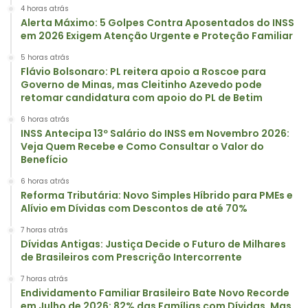
4 horas atrás
Alerta Máximo: 5 Golpes Contra Aposentados do INSS
em 2026 Exigem Atenção Urgente e Proteção Familiar
5 horas atrás
Flávio Bolsonaro: PL reitera apoio a Roscoe para
Governo de Minas, mas Cleitinho Azevedo pode
retomar candidatura com apoio do PL de Betim
6 horas atrás
INSS Antecipa 13º Salário do INSS em Novembro 2026:
Veja Quem Recebe e Como Consultar o Valor do
Benefício
6 horas atrás
Reforma Tributária: Novo Simples Híbrido para PMEs e
Alívio em Dívidas com Descontos de até 70%
7 horas atrás
Dívidas Antigas: Justiça Decide o Futuro de Milhares
de Brasileiros com Prescrição Intercorrente
7 horas atrás
Endividamento Familiar Brasileiro Bate Novo Recorde
em Julho de 2026: 82% das Famílias com Dívidas, Mas