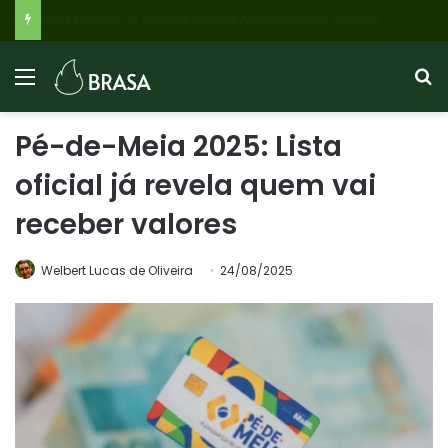
Flávio Bolsonaro: PL reitera apoio a Roscoe para Governo de Minas, mas Cleitinho Azevedo pode retomar candidatura com apoio do PL de Betim
Pé-de-Meia 2025: Lista
oficial já revela quem vai
receber valores
Welbert Lucas de Oliveira
24/08/2025