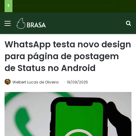
Flávio Bolsonaro: PL reitera apoio a Roscoe para Governo de Minas, mas Cleitinho Azevedo pode retomar candidatura com apoio do PL de Betim
WhatsApp testa novo design
para página de postagem
de Status no Android
Welbert Lucas de Oliveira
19/09/2025