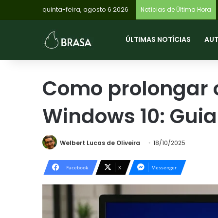
quinta-feira, agosto 6 2026
Notícias de Última Hora
ÚLTIMAS NOTÍCIAS
AU
Como prolongar 
Windows 10: Gui
Welbert Lucas de Oliveira
18/10/2025
Facebook
X
Messenger