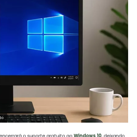
ão.
encerrará o suporte gratuito ao
Windows 10
, deixando