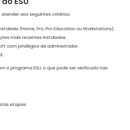
r do ESU
 atender aos seguintes critérios:
 instalada (Home, Pro, Pro Education ou Workstations).
ções mais recentes instaladas.
soft com privilégios de administrador.
l.
com o programa ESU, o que pode ser verificado nas
estas etapas: