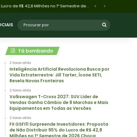
FII GSFI11 Surpreende Investidores: Proposta de Não Distribuir 95% do Lucro de R$ 42,8 Milhões no 1º Semestre de 2026 Choca Mercado
OCIAIS
Tá bombando
2 horas atrás
Inteligência Artificial Revoluciona Busca por
Vida Extraterrestre: Jill Tarter, Ícone SETI,
Revela Novas Fronteiras
2 horas atrás
Volkswagen T-Cross 2027: SUV Líder de
Vendas Ganha Câmbio de 8 Marchas e Mais
Equipamentos em Todas as Versões
2 horas atrás
FII GSFI11 Surpreende Investidores: Proposta
de Não Distribuir 95% do Lucro de R$ 42,8
Milhões no 1º Semestre de 2026 Choca