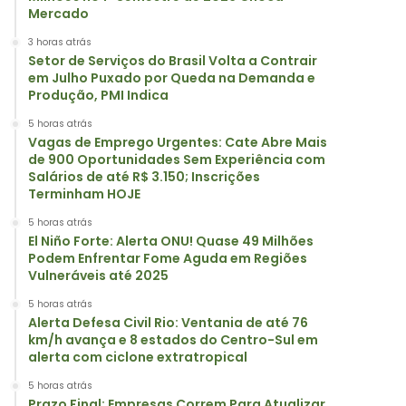
Mercado
3 horas atrás
Setor de Serviços do Brasil Volta a Contrair
em Julho Puxado por Queda na Demanda e
Produção, PMI Indica
5 horas atrás
Vagas de Emprego Urgentes: Cate Abre Mais
de 900 Oportunidades Sem Experiência com
Salários de até R$ 3.150; Inscrições
Terminham HOJE
5 horas atrás
El Niño Forte: Alerta ONU! Quase 49 Milhões
Podem Enfrentar Fome Aguda em Regiões
Vulneráveis até 2025
5 horas atrás
Alerta Defesa Civil Rio: Ventania de até 76
km/h avança e 8 estados do Centro-Sul em
alerta com ciclone extratropical
5 horas atrás
Prazo Final: Empresas Correm Para Atualizar