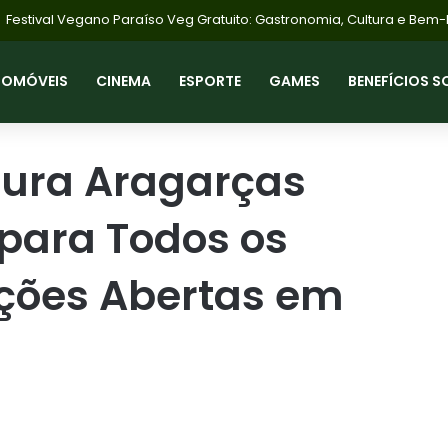
Bolsa Família Agosto: Pagamentos Início Dia 18 com NIS 1; Saiba Como
TOMÓVEIS
CINEMA
ESPORTE
GAMES
BENEFÍCIOS S
itura Aragarças
para Todos os
ições Abertas em