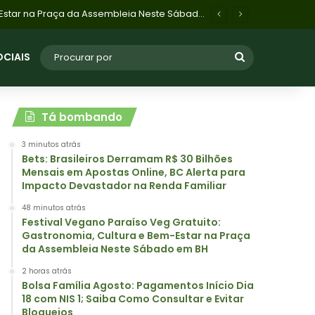
 Consultar e Evitar Bloqueios
OCIAIS
Tá bombando
3 minutos atrás
Bets: Brasileiros Derramam R$ 30 Bilhões
Mensais em Apostas Online, BC Alerta para
Impacto Devastador na Renda Familiar
48 minutos atrás
Festival Vegano Paraíso Veg Gratuito:
Gastronomia, Cultura e Bem-Estar na Praça
da Assembleia Neste Sábado em BH
2 horas atrás
Bolsa Família Agosto: Pagamentos Início Dia
18 com NIS 1; Saiba Como Consultar e Evitar
Bloqueios