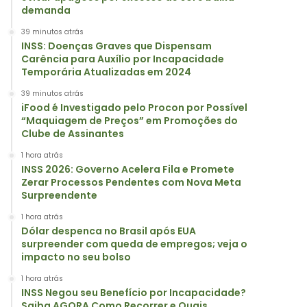
demanda
39 minutos atrás
INSS: Doenças Graves que Dispensam
Carência para Auxílio por Incapacidade
Temporária Atualizadas em 2024
39 minutos atrás
iFood é Investigado pelo Procon por Possível
“Maquiagem de Preços” em Promoções do
Clube de Assinantes
1 hora atrás
INSS 2026: Governo Acelera Fila e Promete
Zerar Processos Pendentes com Nova Meta
Surpreendente
1 hora atrás
Dólar despenca no Brasil após EUA
surpreender com queda de empregos; veja o
impacto no seu bolso
1 hora atrás
INSS Negou seu Benefício por Incapacidade?
Saiba AGORA Como Recorrer e Quais