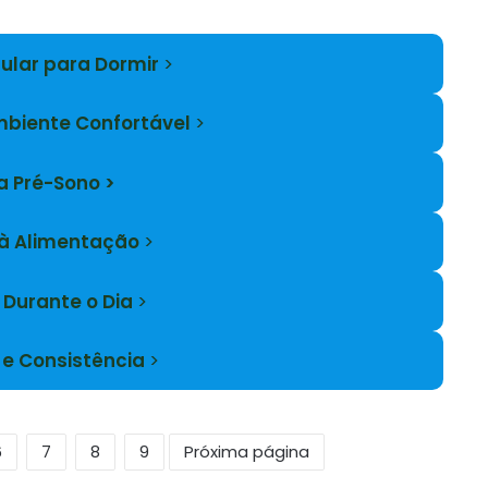
gular para Dormir
>
biente Confortável
>
a Pré-Sono >
à Alimentação
>
 Durante o Dia
>
 e Consistência
>
6
7
8
9
Próxima página