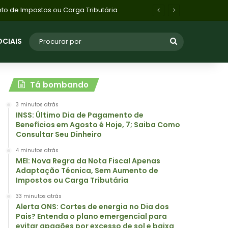
Alerta ONS: Cortes de energia no Dia dos Pais? Entenda o plano emergencial para evitar apagões por excesso de sol e baixa demanda
OCIAIS
Tá bombando
3 minutos atrás
INSS: Último Dia de Pagamento de
Benefícios em Agosto é Hoje, 7; Saiba Como
Consultar Seu Dinheiro
4 minutos atrás
MEI: Nova Regra da Nota Fiscal Apenas
Adaptação Técnica, Sem Aumento de
Impostos ou Carga Tributária
33 minutos atrás
Alerta ONS: Cortes de energia no Dia dos
Pais? Entenda o plano emergencial para
evitar apagões por excesso de sol e baixa