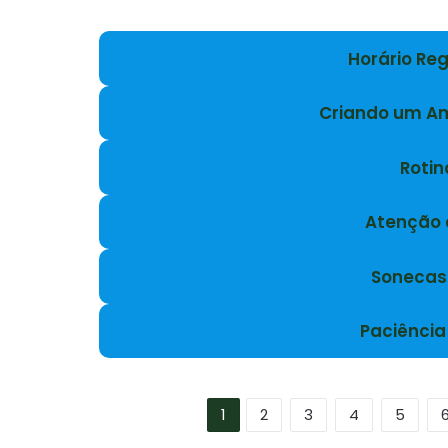
Horário Re
Criando um Am
Rotin
Atenção 
Sonecas
Paciência
1
2
3
4
5