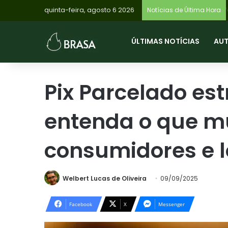
quinta-feira, agosto 6 2026
Notícias de Última Hora
ÚLTIMAS NOTÍCIAS
AU
Pix Parcelado est
entenda o que m
consumidores e l
Welbert Lucas de Oliveira
09/09/2025
Facebook
X
Messenger