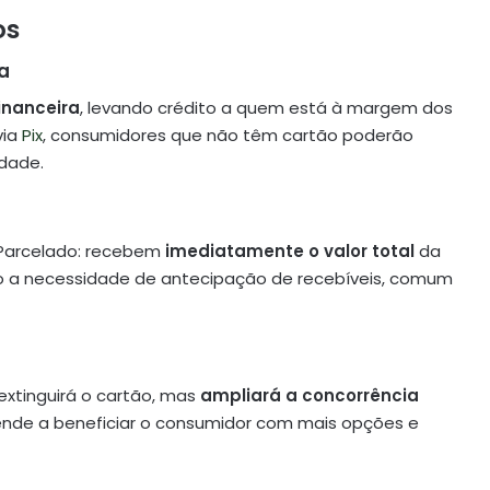
os
ra
financeira
, levando crédito a quem está à margem dos
via
Pix
, consumidores que não têm cartão poderão
idade.
x Parcelado: recebem
imediatamente o valor total
da
do a necessidade de antecipação de recebíveis, comum
xtinguirá o cartão, mas
ampliará a concorrência
tende a beneficiar o consumidor com mais opções e