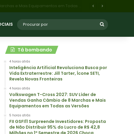
FII GSFI11 Surpreende Investidores: Proposta de Não Distribuir 95% do Lucro de R$ 42,8 Milhões no 1º Semestre de 2026 Choca Mercado
OCIAIS
Tá bombando
4 horas atrás
Inteligência Artificial Revoluciona Busca por
Vida Extraterrestre: Jill Tarter, Ícone SETI,
Revela Novas Fronteiras
4 horas atrás
Volkswagen T-Cross 2027: SUV Líder de
Vendas Ganha Câmbio de 8 Marchas e Mais
Equipamentos em Todas as Versões
5 horas atrás
FII GSFI11 Surpreende Investidores: Proposta
de Não Distribuir 95% do Lucro de R$ 42,8
Milhões no 1º Semestre de 2026 Choca