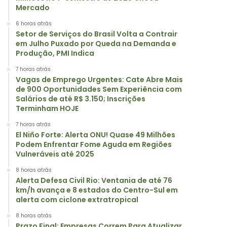
Mercado
6 horas atrás
Setor de Serviços do Brasil Volta a Contrair
em Julho Puxado por Queda na Demanda e
Produção, PMI Indica
7 horas atrás
Vagas de Emprego Urgentes: Cate Abre Mais
de 900 Oportunidades Sem Experiência com
Salários de até R$ 3.150; Inscrições
Terminham HOJE
7 horas atrás
El Niño Forte: Alerta ONU! Quase 49 Milhões
Podem Enfrentar Fome Aguda em Regiões
Vulneráveis até 2025
8 horas atrás
Alerta Defesa Civil Rio: Ventania de até 76
km/h avança e 8 estados do Centro-Sul em
alerta com ciclone extratropical
8 horas atrás
Prazo Final: Empresas Correm Para Atualizar