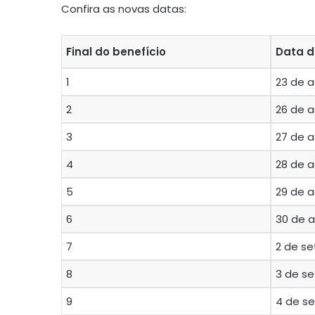
Confira as novas datas:
Final do benefício
Data 
1
23 de a
2
26 de 
3
27 de a
4
28 de a
5
29 de a
6
30 de a
7
2 de s
8
3 de se
9
4 de se