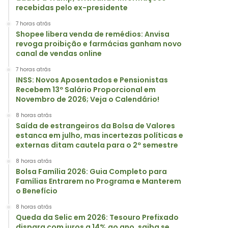
recebidas pelo ex-presidente
7 horas atrás
Shopee libera venda de remédios: Anvisa
revoga proibição e farmácias ganham novo
canal de vendas online
7 horas atrás
INSS: Novos Aposentados e Pensionistas
Recebem 13º Salário Proporcional em
Novembro de 2026; Veja o Calendário!
8 horas atrás
Saída de estrangeiros da Bolsa de Valores
estanca em julho, mas incertezas políticas e
externas ditam cautela para o 2º semestre
8 horas atrás
Bolsa Família 2026: Guia Completo para
Famílias Entrarem no Programa e Manterem
o Benefício
8 horas atrás
Queda da Selic em 2026: Tesouro Prefixado
dispara com juros a 14% ao ano, saiba se