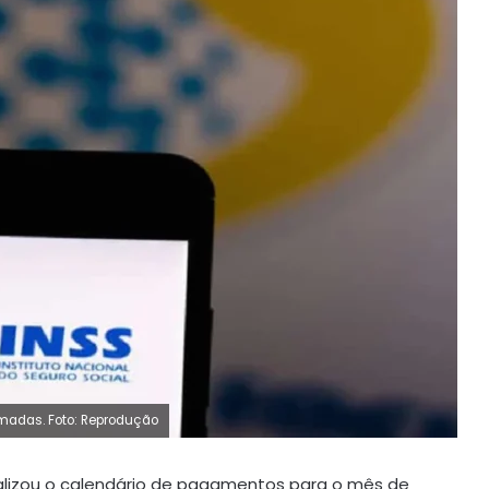
madas. Foto: Reprodução
alizou o calendário de pagamentos para o mês de