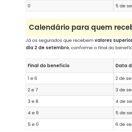
0
5 de se
Calendário para quem rece
Já os segurados que recebem
valores superio
dia 2 de setembro
, conforme o final do benefíc
Final do benefício
Data 
1 e 6
2 de s
2 e 7
3 de se
3 e 8
4 de se
4 e 9
5 de se
5 e 0
6 de se