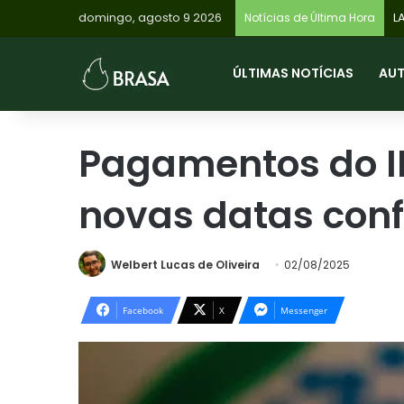
domingo, agosto 9 2026
Notícias de Última Hora
ÚLTIMAS NOTÍCIAS
AU
Pagamentos do I
novas datas con
Welbert Lucas de Oliveira
02/08/2025
Facebook
X
Messenger