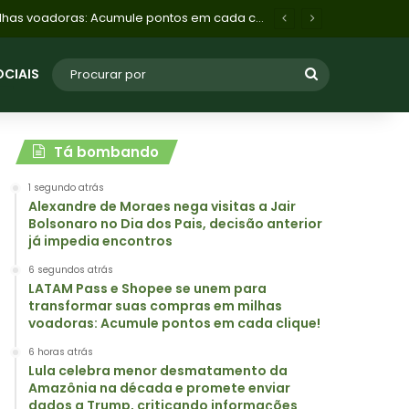
Lula celebra menor desmatamento da Amazônia na década e promete enviar dados a Trump, criticando informações recebidas pelo ex-presidente
OCIAIS
Tá bombando
1 segundo atrás
Alexandre de Moraes nega visitas a Jair
Bolsonaro no Dia dos Pais, decisão anterior
já impedia encontros
6 segundos atrás
LATAM Pass e Shopee se unem para
transformar suas compras em milhas
voadoras: Acumule pontos em cada clique!
6 horas atrás
Lula celebra menor desmatamento da
Amazônia na década e promete enviar
dados a Trump, criticando informações