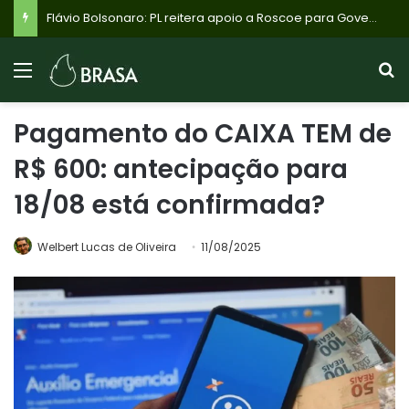
Flávio Bolsonaro: PL reitera apoio a Roscoe para Governo de Minas, mas Cleitinho Azevedo pode retomar candidatura com apoio do PL de Betim
Pagamento do CAIXA TEM de
R$ 600: antecipação para
18/08 está confirmada?
Welbert Lucas de Oliveira
11/08/2025