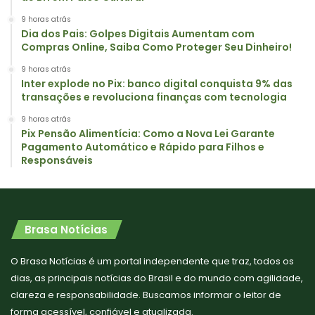
9 horas atrás
Dia dos Pais: Golpes Digitais Aumentam com
Compras Online, Saiba Como Proteger Seu Dinheiro!
9 horas atrás
Inter explode no Pix: banco digital conquista 9% das
transações e revoluciona finanças com tecnologia
9 horas atrás
Pix Pensão Alimentícia: Como a Nova Lei Garante
Pagamento Automático e Rápido para Filhos e
Responsáveis
Brasa Notícias
O Brasa Notícias é um portal independente que traz, todos os
dias, as principais notícias do Brasil e do mundo com agilidade,
clareza e responsabilidade. Buscamos informar o leitor de
forma acessível, confiável e atualizada.