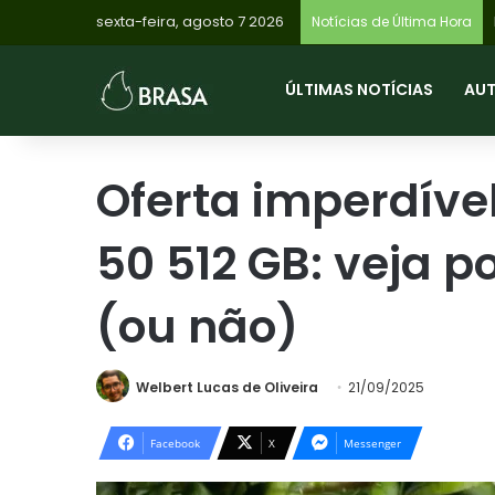
sexta-feira, agosto 7 2026
Notícias de Última Hora
ÚLTIMAS NOTÍCIAS
AU
Oferta imperdíve
50 512 GB: veja p
(ou não)
Welbert Lucas de Oliveira
21/09/2025
Facebook
X
Messenger