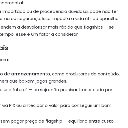
undamental.
or importado ou de procedência duvidosa, pode não ter
tema ou segurança. Isso impacta a vida útil do aparelho.
 tendem a desvalorizar mais rápido que flagships — se
empo, esse é um fator a considerar.
ais
para:
ço de armazenamento
, como produtores de conteúdo,
ers que baixam jogos grandes.
so futuro” — ou seja, não precisar trocar cedo por
ia PIX ou antecipar o valor para conseguir um bom
m pagar preço de flagship — equilíbrio entre custo,