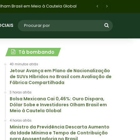
Ministro da Previdência Descarta Aumento da Idade Mínima e Tempo de Contribuição para Aposentadoria no Brasil
OCIAIS
Tá bombando
40 minutos atrás
Jetour Avança em Plano de Nacionalização
de SUVs Híbridos no Brasil com Avaliação de
Fábrica Compartilhada
3 horas atrás
Bolsa Mexicana Cai 0,46%: Ouro Dispara,
Dólar Sobe e Investidores Olham Brasil em
Meio à Cautela Global
4 horas atrás
Ministro da Previdência Descarta Aumento
da Idade Mínima e Tempo de Contribuição
para Aposentadoria no Brasil