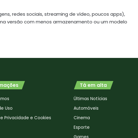
gens, redes sociais, streaming de vídeo, poucos apps),
r uma versão com menos armazenamento ou um modelo
rmações
Tá em alta
omos
Últimas Notícias
de Uso
Automóveis
 de Privacidade e Cookies
Cinema
Esporte
Games