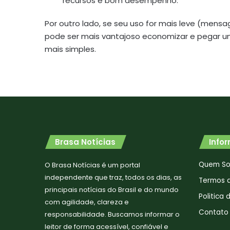
recursos e bom desempenho.
Por outro lado, se seu uso for mais leve (mensa
pode ser mais vantajoso economizar e pega
mais simples.
Brasa Notícias
Info
Quem S
O Brasa Notícias é um portal
independente que traz, todos os dias, as
Termos 
principais notícias do Brasil e do mundo
Politica
com agilidade, clareza e
Contato
responsabilidade. Buscamos informar o
leitor de forma acessível, confiável e