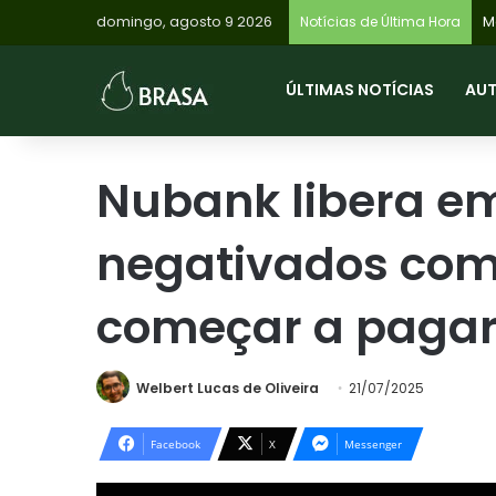
domingo, agosto 9 2026
Notícias de Última Hora
ÚLTIMAS NOTÍCIAS
AU
Nubank libera e
negativados com 
começar a paga
Welbert Lucas de Oliveira
21/07/2025
Facebook
X
Messenger