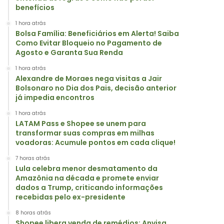
benefícios
1 hora atrás
Bolsa Família: Beneficiários em Alerta! Saiba
Como Evitar Bloqueio no Pagamento de
Agosto e Garanta Sua Renda
1 hora atrás
Alexandre de Moraes nega visitas a Jair
Bolsonaro no Dia dos Pais, decisão anterior
já impedia encontros
1 hora atrás
LATAM Pass e Shopee se unem para
transformar suas compras em milhas
voadoras: Acumule pontos em cada clique!
7 horas atrás
Lula celebra menor desmatamento da
Amazônia na década e promete enviar
dados a Trump, criticando informações
recebidas pelo ex-presidente
8 horas atrás
Shopee libera venda de remédios: Anvisa