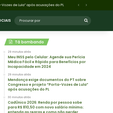
CadÚnico 2026: Renda por pessoa sobe para R$ 810,50 com novo salário mínimo; entenda as regras e como não perder benefícios
OCIAIS
Tá bombando
29 minutos atrás
Meu INSS pelo Celular: Agende sua Perícia
Médica Fácil e Rápido para Benefícios por
Incapacidade em 2024
29 minutos atrás
Mendonça exige documentos do PT sobre
Congresso e projeto “Porta-Vozes de Lula”
após acusações do PL
30 minutos atrás
CadÚnico 2026: Renda por pessoa sobe
para R$ 810,50 com novo salário mínimo;
entenda as regras e como não perder