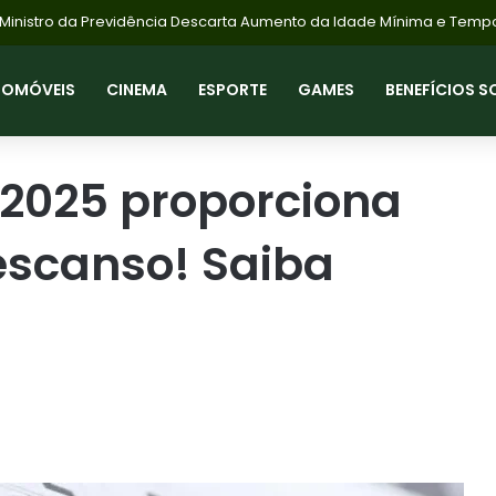
Preço da Carne Bovina Sobe: Demanda Externa e Oferta Controlada
TOMÓVEIS
CINEMA
ESPORTE
GAMES
BENEFÍCIOS S
 2025 proporciona
escanso! Saiba