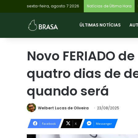
sexta-feira, agosto 7 2026
Notícias de Última Hora
ÚLTIMAS NOTÍCIAS
AU
Novo FERIADO de
quatro dias de d
quando será
Welbert Lucas de Oliveira
23/08/2025
Facebook
X
Messenger