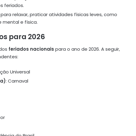
 feriados.
para relaxar, praticar atividades físicas leves, como
mental e física.
os para 2026
 dos
feriados nacionais
para o ano de 2026. A seguir,
ndentes:
ação Universal
ra)
: Carnaval
dor
dência do Brasil