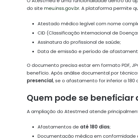
O Atestmed é uma funcionalidade dentro do ap
do site
meu.inss.gov.br
. A plataforma permite q
Atestado médico legível com nome comple
CID (Classificação Internacional de Doença
Assinatura do profissional de saúde;
Data de emissão e período de afastament
O documento precisa estar em formato PDF, JPG
benefício. Após análise documental por técnic
presencial
, se o afastamento for inferior a 180 d
Quem pode se beneficiar
A ampliação do Atestmed atende principalmen
Afastamentos de
até 180 dias
;
Documentação médica em conformidade co