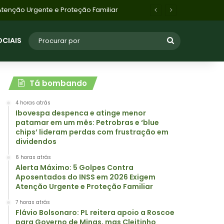
Flávio Bolsonaro: PL reitera apoio a Roscoe para Governo de Minas, mas Cleitinho Azevedo pode retomar candidatura com apoio do PL de Betim
OCIAIS
Tá bombando
4 horas atrás
Ibovespa despenca e atinge menor
patamar em um mês: Petrobras e ‘blue
chips’ lideram perdas com frustração em
dividendos
6 horas atrás
Alerta Máximo: 5 Golpes Contra
Aposentados do INSS em 2026 Exigem
Atenção Urgente e Proteção Familiar
7 horas atrás
Flávio Bolsonaro: PL reitera apoio a Roscoe
para Governo de Minas, mas Cleitinho