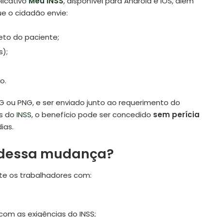
licativo
Meu INSS
,
disponível para Android e iOS, além
ue o cidadão envie:
to do paciente;
s);
o.
 ou PNG, e ser enviado junto ao requerimento do
os do
INSS
, o benefício pode ser concedido
sem perícia
ias.
 dessa mudança?
te os trabalhadores com:
m as exigências do INSS;