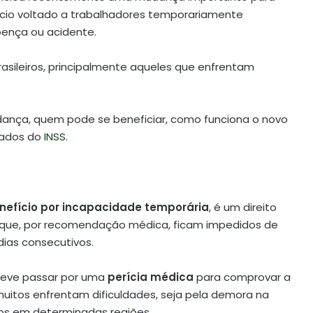
ício voltado a trabalhadores temporariamente
oença ou acidente.
rasileiros, principalmente aqueles que enfrentam
udança, quem pode se beneficiar, como funciona o novo
rados do
INSS
.
nefício por incapacidade temporária
, é um direito
que, por recomendação médica, ficam impedidos de
dias consecutivos.
deve passar por uma
perícia médica
para comprovar a
itos enfrentam dificuldades, seja pela demora na
tos em determinadas regiões.