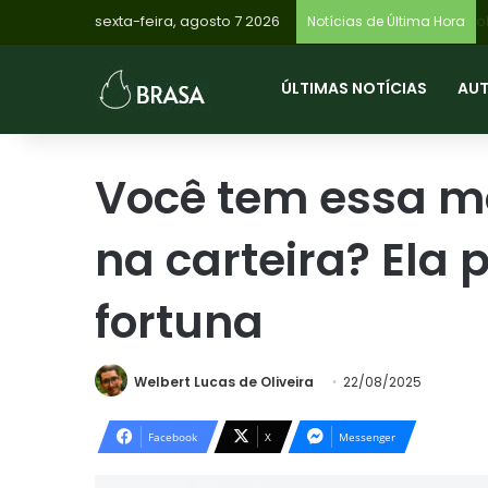
sexta-feira, agosto 7 2026
Notícias de Última Hora
ÚLTIMAS NOTÍCIAS
AU
Você tem essa m
na carteira? Ela
fortuna
Welbert Lucas de Oliveira
22/08/2025
Facebook
X
Messenger