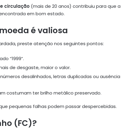
e circulação
(mais de 20 anos) contribuiu para que a
r encontrada em bom estado.
 moeda é valiosa
rdada, preste atenção nos seguintes pontos:
ado “1999”.
ais de desgaste, maior o valor.
números desalinhados, letras duplicadas ou ausência
m costumam ter brilho metálico preservado.
já que pequenas falhas podem passar despercebidas.
nho (FC)?