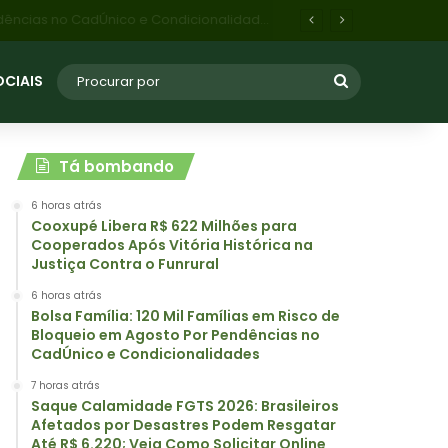
Saque Calamidade FGTS 2026: Brasileiros Afetados por Desastres Podem Resgatar Até R$ 6.220; Veja Como Solicitar Online
OCIAIS
Tá bombando
6 horas atrás
Cooxupé Libera R$ 622 Milhões para
Cooperados Após Vitória Histórica na
Justiça Contra o Funrural
6 horas atrás
Bolsa Família: 120 Mil Famílias em Risco de
Bloqueio em Agosto Por Pendências no
CadÚnico e Condicionalidades
7 horas atrás
Saque Calamidade FGTS 2026: Brasileiros
Afetados por Desastres Podem Resgatar
Até R$ 6.220; Veja Como Solicitar Online