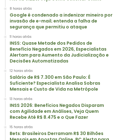
8 horas atrás
Google é condenado a indenizar mineiro por
invasão de e-mail; entenda a falha de
segurança que permitiu o ataque
11 horas atrás
INSS: Quase Metade dos Pedidos de
Benefício Negados em 2026, Especialistas
Alertam para Aumento da Judicialização e
Decisões Automatizadas
12 horas atrás
Salário de R$ 7.300 em São Paulo: É
Suficiente? Especialista Analisa Sobras
Mensais e Custo de Vida na Metrópole
13 horas atrás
INSS 2026: Benefícios Negados Disparam
com Agilidade em Análises, Veja Quem
Recebe Até R$ 8.475 e o Que Fazer
15 horas atrás
Bets: Brasileiros Derramam R$ 30 Bilhões
Mensais em Apostas Online, BC Alerta para