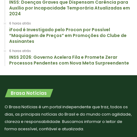
INSS: Doenças Graves que Dispensam Carência para
Auxílio por Incapacidade Temporária Atualizadas em
2024
6 horas atrás
iFood é Investigado pelo Procon por Possível
“Maquiagem de Preços” em Promoções do Clube de
Assinantes
6 horas atrás
INSS 2026: Governo Acelera Fila e Promete Zerar
Processos Pendentes com Nova Meta Surpreendente
Brasa Notícias
O Brasa Notícias é um portal independente que traz, todos os
dias, as principais notícias do Brasil e do mundo com agilidade,
clareza e responsabilidade. Buscamos informar o leitor de
forma acessível, confiável e atualizada.