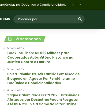
Saque Calamidade FGTS 2026: Brasileiros Afetados por Desastres Podem Resgatar Até R$ 6.220; Veja Como Solicitar Online
OCIAIS
Tá bombando
5 horas atrás
Cooxupé Libera R$ 622 Milhões para
Cooperados Após Vitória Histórica na
Justiça Contra o Funrural
5 horas atrás
Bolsa Família: 120 Mil Famílias em Risco de
Bloqueio em Agosto Por Pendências no
CadÚnico e Condicionalidades
6 horas atrás
Saque Calamidade FGTS 2026: Brasileiros
Afetados por Desastres Podem Resgatar
Até R$ 6.220; Veja Como Solicitar Online