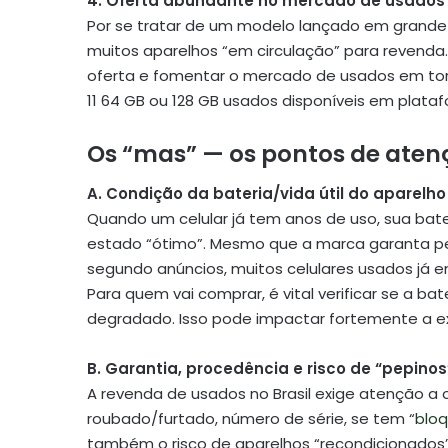
4. Oferta abundante no mercado de usados
Por se tratar de um modelo lançado em grande
muitos aparelhos “em circulação” para revenda. 
oferta e fomentar o mercado de usados em tor
11 64 GB ou 128 GB usados disponíveis em plata
Os “mas” — os pontos de ate
A. Condição da bateria/vida útil do aparelho
Quando um celular já tem anos de uso, sua bat
estado “ótimo”. Mesmo que a marca garanta pe
segundo anúncios, muitos celulares usados já e
Para quem vai comprar, é vital verificar se a ba
degradado. Isso pode impactar fortemente a ex
B. Garantia, procedência e risco de “pepinos
A revenda de usados no Brasil exige atenção a 
roubado/furtado, número de série, se tem “
bloq
também o risco de aparelhos “recondicionados” 