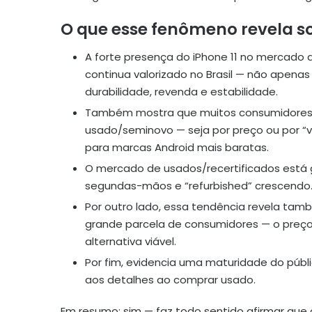
O que esse fenômeno revela so
A forte presença do iPhone 11 no mercado
continua valorizado no Brasil — não apena
durabilidade, revenda e estabilidade.
Também mostra que muitos consumidores br
usado/seminovo — seja por preço ou por “
para marcas Android mais baratas.
O mercado de usados/recertificados está 
segundas-mãos e “refurbished” crescendo.
Por outro lado, essa tendência revela ta
grande parcela de consumidores — o preço
alternativa viável.
Por fim, evidencia uma maturidade do públi
aos detalhes ao comprar usado.
Em resumo: sim — faz todo sentido afirmar que o