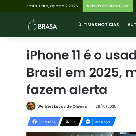
sexta-feira, agosto 7 2026
Notícias de Última Hora
ÚLTIMAS NOTÍCIAS
AU
iPhone 11 é o us
Brasil em 2025, 
fazem alerta
Welbert Lucas de Oliveira
29/10/2025
Facebook
X
Messenger