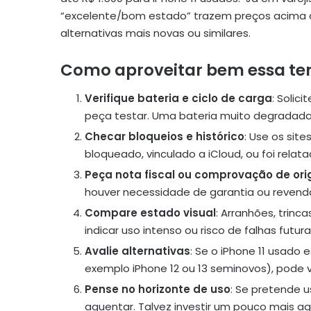
“excelente/bom estado” trazem preços acima de
alternativas mais novas ou similares.
Como aproveitar bem essa ten
Verifique bateria e ciclo de carga
: Solic
peça testar. Uma bateria muito degradada va
Checar bloqueios e histórico
: Use os site
bloqueado, vinculado a iCloud, ou foi rela
Peça nota fiscal ou comprovação de or
houver necessidade de garantia ou revenda
Compare estado visual
: Arranhões, trin
indicar uso intenso ou risco de falhas futura
Avalie alternativas
: Se o iPhone 11 usado
exemplo iPhone 12 ou 13 seminovos), pode v
Pense no horizonte de uso
: Se pretende u
aguentar. Talvez investir um pouco mais a