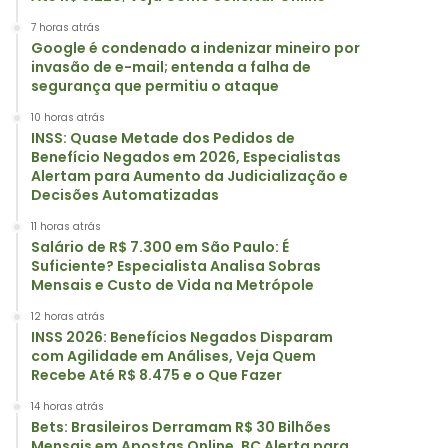
7 horas atrás
Google é condenado a indenizar mineiro por
invasão de e-mail; entenda a falha de
segurança que permitiu o ataque
10 horas atrás
INSS: Quase Metade dos Pedidos de
Benefício Negados em 2026, Especialistas
Alertam para Aumento da Judicialização e
Decisões Automatizadas
11 horas atrás
Salário de R$ 7.300 em São Paulo: É
Suficiente? Especialista Analisa Sobras
Mensais e Custo de Vida na Metrópole
12 horas atrás
INSS 2026: Benefícios Negados Disparam
com Agilidade em Análises, Veja Quem
Recebe Até R$ 8.475 e o Que Fazer
14 horas atrás
Bets: Brasileiros Derramam R$ 30 Bilhões
Mensais em Apostas Online, BC Alerta para