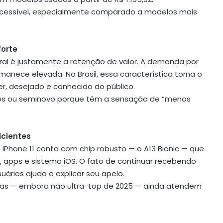
 acessível, especialmente comparado a modelos mais
forte
al é justamente a retenção de valor. A demanda por
anece elevada. No Brasil, essa característica torna o
der, desejado e conhecido do público.
os ou seminovo porque têm a sensação de “menos
icientes
iPhone 11 conta com chip robusto — o A13 Bionic — que
, apps e sistema iOS. O fato de continuar recebendo
uários ajuda a explicar seu apelo.
eras — embora não ultra-top de 2025 — ainda atendem