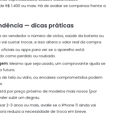
 R$ 1.400 ou mais. Há de avaliar se compensa frente a
dência — dicas práticas
ite ao vendedor o número de ciclos, saúde da bateria ou
i custar trocar, e isso altera o valor real da compra.
s oficiais ou apps para ver se o aparelho está
tado como perdido ou roubado.
igem
: Mesmo que seja usado, um comprovante ajuda se
 futura.
cas de tela ou vidro, ou encaixes comprometidos podem
s.
 está por preço próximo de modelos mais novos (por
aler subir um degrau.
sar 2-3 anos ou mais, avalie se o iPhone 11 ainda vai
gora reduza a necessidade de troca em breve.