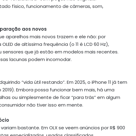
 estado físico, funcionamento de câmeras, som,
mparação aos novos
 que aparelhos mais novos trazem e ele não: por
 OLED de altíssima frequência (o 11 é LCD 60 Hz),
sensores que já estão em modelos mais recentes.
 essas lacunas podem incomodar.
irindo “vida útil restando”. Em 2025, o iPhone 11 já tem
2019). Embora possa funcionar bem mais, há uma
falhas ou simplesmente de ficar “para trás” em algum
consumidor não tiver isso em mente.
ócio
s variam bastante. Em OLX se veem anúncios por R$ 900
stas especializados, usados classificados