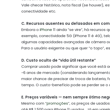
Vale checar histórico, nota fiscal (se houver),
conectividade etc.
C. Recursos ausentes ou defasados em co
Embora o
iPhone
11 ainda “se vire”, há recursos
exemplo, conectividade 5G (iPhone 11 é 4G), tela
algumas capacidades avançadas de câmera ou 
Para o usuário exigente ou que quer “o topo”,
D. Custo oculto de “vida útil restante”
Comprar usado pode significar que você está adqu
~6 anos de mercado (considerando lançamento 
maior chance de precisar de troca de bateria, 
tempo. O custo-benefício pode se perder se o 
E. Preços variáveis — nem sempre ótimo neg
Mesmo com “
promoções
”, os preços de usado
até R$ 1.500 para iPhone 11 usados. Já em vareji