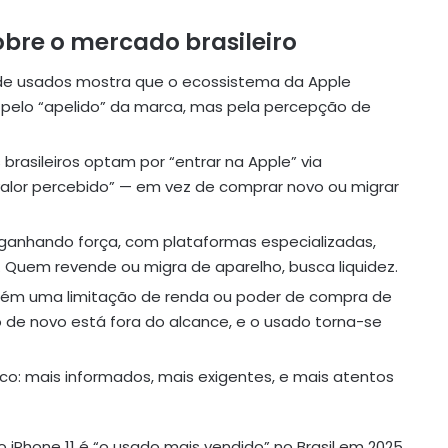
bre o mercado brasileiro
 de usados mostra que o ecossistema da Apple
s pelo “apelido” da marca, mas pela percepção de
asileiros optam por “entrar na Apple” via
valor percebido” — em vez de comprar novo ou migrar
ganhando força, com plataformas especializadas,
 Quem revende ou migra de aparelho, busca liquidez.
mbém uma limitação de renda ou poder de compra de
 de novo está fora do alcance, e o usado torna-se
co: mais informados, mais exigentes, e mais atentos
 iPhone 11 é “o usado mais vendido” no Brasil em 2025,