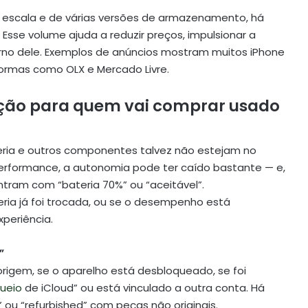
 escala e de várias versões de armazenamento, há
Esse volume ajuda a reduzir preços, impulsionar a
no dele. Exemplos de anúncios mostram muitos iPhone
formas como OLX e Mercado Livre.
nção para quem vai comprar usado
eria e outros componentes talvez não estejam no
rformance, a autonomia pode ter caído bastante — e,
ntram com “bateria 70%” ou “aceitável”.
teria já foi trocada, ou se o desempenho está
periência.
”
origem, se o aparelho está desbloqueado, se foi
ueio
de iCloud” ou está vinculado a outra conta. Há
ou “refurbished” com peças não originais.