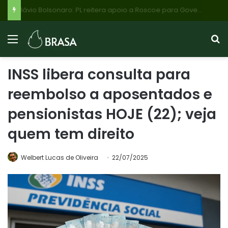
Flávio Bolsonaro: PL reitera apoio a Roscoe para Governo de Minas, mas Cleitinho Azevedo pode retomar candidatura com apoio do PL de Betim
INSS libera consulta para
reembolso a aposentados e
pensionistas HOJE (22); veja
quem tem direito
Welbert Lucas de Oliveira
22/07/2025