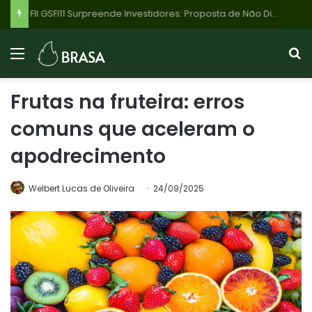
FII GSFI11 Surpreende Investidores: Proposta de Não Distribuir 95% do Lucro de R$ 42,8 Milhões no 1º Semestre de 2026 Choca Mercado
Frutas na fruteira: erros
comuns que aceleram o
apodrecimento
Welbert Lucas de Oliveira
24/09/2025