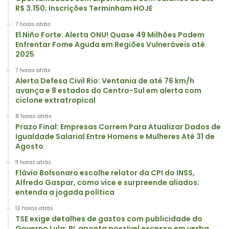
R$ 3.150; Inscrições Terminham HOJE
7 horas atrás
El Niño Forte: Alerta ONU! Quase 49 Milhões Podem
Enfrentar Fome Aguda em Regiões Vulneráveis até
2025
7 horas atrás
Alerta Defesa Civil Rio: Ventania de até 76 km/h
avança e 8 estados do Centro-Sul em alerta com
ciclone extratropical
8 horas atrás
Prazo Final: Empresas Correm Para Atualizar Dados de
Igualdade Salarial Entre Homens e Mulheres Até 31 de
Agosto
11 horas atrás
Flávio Bolsonaro escolhe relator da CPI do INSS,
Alfredo Gaspar, como vice e surpreende aliados;
entenda a jogada política
12 horas atrás
TSE exige detalhes de gastos com publicidade do
Governo Lula; PL aponta possível excesso em verba