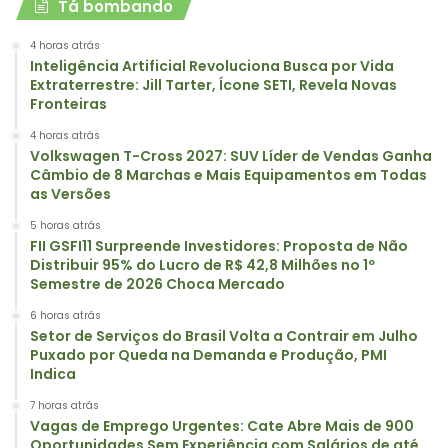
Tá bombando
4 horas atrás
Inteligência Artificial Revoluciona Busca por Vida
Extraterrestre: Jill Tarter, Ícone SETI, Revela Novas
Fronteiras
4 horas atrás
Volkswagen T-Cross 2027: SUV Líder de Vendas Ganha
Câmbio de 8 Marchas e Mais Equipamentos em Todas
as Versões
5 horas atrás
FII GSFI11 Surpreende Investidores: Proposta de Não
Distribuir 95% do Lucro de R$ 42,8 Milhões no 1º
Semestre de 2026 Choca Mercado
6 horas atrás
Setor de Serviços do Brasil Volta a Contrair em Julho
Puxado por Queda na Demanda e Produção, PMI
Indica
7 horas atrás
Vagas de Emprego Urgentes: Cate Abre Mais de 900
Oportunidades Sem Experiência com Salários de até