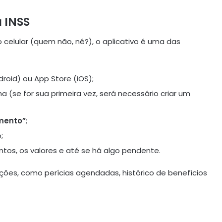
u INSS
o celular (quem não, né?), o aplicativo é uma das
roid) ou App Store (iOS);
 (se for sua primeira vez, será necessário criar um
mento”
;
;
tos, os valores e até se há algo pendente.
ações, como perícias agendadas, histórico de benefícios