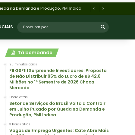
Vagas de Emprego Urgentes: Cate Abre Mais de 900 Oportunidades Sem Experiência com Salários de até R$ 3.150; Inscrições Terminham HOJE
OCIAIS
Tá bombando
28 minutos atrás
FII GSFI11 Surpreende Investidores: Proposta
de Não Distribuir 95% do Lucro de R$ 42,8
Milhões no 1º Semestre de 2026 Choca
Mercado
1 hora atrás
Setor de Serviços do Brasil Volta a Contrair
em Julho Puxado por Queda na Demanda e
Produção, PMI Indica
3 horas atrás
Vagas de Emprego Urgentes: Cate Abre Mais