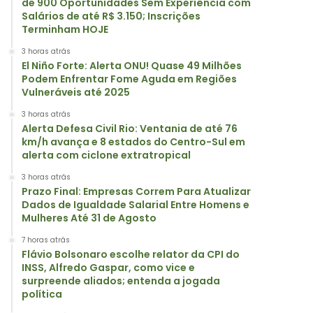
de 900 Oportunidades Sem Experiência com
Salários de até R$ 3.150; Inscrições
Terminham HOJE
3 horas atrás
El Niño Forte: Alerta ONU! Quase 49 Milhões
Podem Enfrentar Fome Aguda em Regiões
Vulneráveis até 2025
3 horas atrás
Alerta Defesa Civil Rio: Ventania de até 76
km/h avança e 8 estados do Centro-Sul em
alerta com ciclone extratropical
3 horas atrás
Prazo Final: Empresas Correm Para Atualizar
Dados de Igualdade Salarial Entre Homens e
Mulheres Até 31 de Agosto
7 horas atrás
Flávio Bolsonaro escolhe relator da CPI do
INSS, Alfredo Gaspar, como vice e
surpreende aliados; entenda a jogada
política