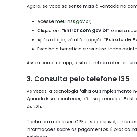
Agora, se você se sente mais à vontade no comp
Acesse
meu.inss.gov.br
;
Clique em
“Entrar com gov.br”
e insira se
Após o login, vá até a opção
“Extrato de 
Escolha o benefício e visualize todas as in
Assim como no app, o site também oferece uma
3. Consulta pelo telefone 135
Às vezes, a tecnologia falha ou simplesmente n
Quando isso acontecer, não se preocupe. Basta
às 22h.
Tenha em mãos seu CPF e, se possível, o número
informações sobre os pagamentos. É prático, rá
colabora.