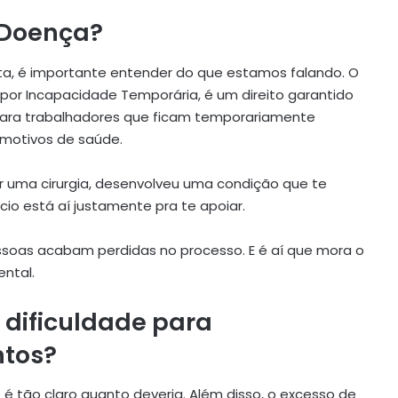
o Doença?
ta, é importante entender do que estamos falando. O
or Incapacidade Temporária, é um direito garantido
) para trabalhadores que ficam temporariamente
 motivos de saúde.
r uma cirurgia, desenvolveu uma condição que te
io está aí justamente pra te apoiar.
essoas acabam perdidas no processo. E é aí que mora o
ental.
 dificuldade para
tos?
é tão claro quanto deveria. Além disso, o excesso de