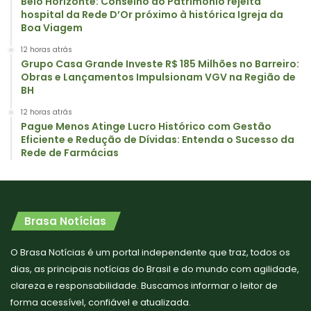
Belo Horizonte: Conselho do Patrimônio rejeita
hospital da Rede D’Or próximo à histórica Igreja da
Boa Viagem
12 horas atrás
Grupo Casa Grande Investe R$ 185 Milhões no Barreiro:
Obras e Lançamentos Impulsionam VGV na Região de
BH
12 horas atrás
Pague Menos Atinge Lucro Histórico com Gestão
Eficiente e Redução de Dívidas: Entenda o Sucesso da
Rede de Farmácias
Brasa Notícias
O Brasa Notícias é um portal independente que traz, todos os
dias, as principais notícias do Brasil e do mundo com agilidade,
clareza e responsabilidade. Buscamos informar o leitor de
forma acessível, confiável e atualizada.