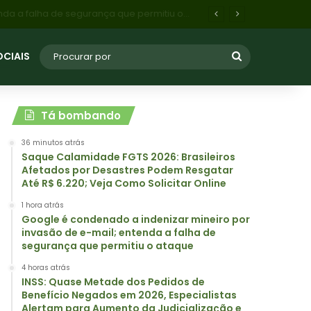
INSS: Quase Metade dos Pedidos de Benefício Negados em 2026, Especialistas Alertam para Aumento da Judicialização e Decisões Automatizadas
OCIAIS
Tá bombando
36 minutos atrás
Saque Calamidade FGTS 2026: Brasileiros
Afetados por Desastres Podem Resgatar
Até R$ 6.220; Veja Como Solicitar Online
1 hora atrás
Google é condenado a indenizar mineiro por
invasão de e-mail; entenda a falha de
segurança que permitiu o ataque
4 horas atrás
INSS: Quase Metade dos Pedidos de
Benefício Negados em 2026, Especialistas
Alertam para Aumento da Judicialização e