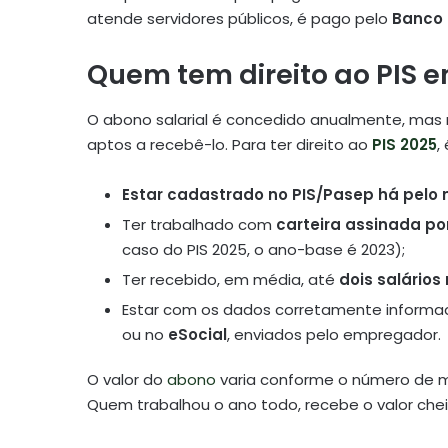
atende servidores públicos, é pago pelo
Banco 
Quem tem direito ao PIS 
O abono salarial é concedido anualmente, ma
aptos a recebê-lo. Para ter direito ao
PIS 2025
,
Estar cadastrado no PIS/Pasep há pelo
Ter trabalhado com
carteira assinada po
caso do PIS 2025, o ano-base é 2023);
Ter recebido, em média, até
dois salário
Estar com os dados corretamente inform
ou no
eSocial
, enviados pelo empregador.
O valor do
abono
varia conforme o número de m
Quem trabalhou o ano todo, recebe o valor che