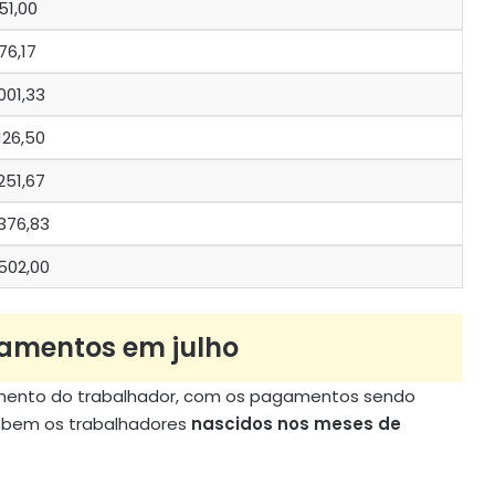
51,00
76,17
.001,33
.126,50
.251,67
.376,83
.502,00
gamentos em julho
mento do trabalhador, com os pagamentos sendo
ecebem os trabalhadores
nascidos nos meses de