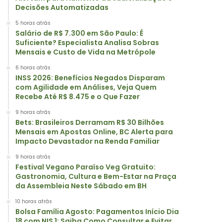
Decisões Automatizadas
5 horas atrás
Salário de R$ 7.300 em São Paulo: É
Suficiente? Especialista Analisa Sobras
Mensais e Custo de Vida na Metrópole
6 horas atrás
INSS 2026: Benefícios Negados Disparam
com Agilidade em Análises, Veja Quem
Recebe Até R$ 8.475 e o Que Fazer
9 horas atrás
Bets: Brasileiros Derramam R$ 30 Bilhões
Mensais em Apostas Online, BC Alerta para
Impacto Devastador na Renda Familiar
9 horas atrás
Festival Vegano Paraíso Veg Gratuito:
Gastronomia, Cultura e Bem-Estar na Praça
da Assembleia Neste Sábado em BH
10 horas atrás
Bolsa Família Agosto: Pagamentos Início Dia
18 com NIS 1; Saiba Como Consultar e Evitar