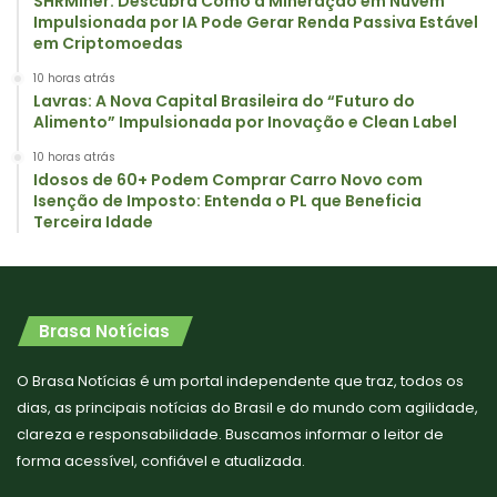
SHRMiner: Descubra Como a Mineração em Nuvem
Impulsionada por IA Pode Gerar Renda Passiva Estável
em Criptomoedas
10 horas atrás
Lavras: A Nova Capital Brasileira do “Futuro do
Alimento” Impulsionada por Inovação e Clean Label
10 horas atrás
Idosos de 60+ Podem Comprar Carro Novo com
Isenção de Imposto: Entenda o PL que Beneficia
Terceira Idade
Brasa Notícias
O Brasa Notícias é um portal independente que traz, todos os
dias, as principais notícias do Brasil e do mundo com agilidade,
clareza e responsabilidade. Buscamos informar o leitor de
forma acessível, confiável e atualizada.