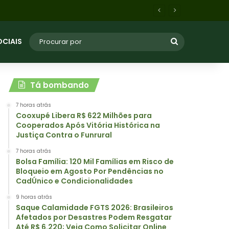
Saque Calamidade FGTS 2026: Brasileiros Afetados por Desastres Podem Resgatar Até R$ 6.220; Veja Como Solicitar Online
OCIAIS
Tá bombando
7 horas atrás
Cooxupé Libera R$ 622 Milhões para
Cooperados Após Vitória Histórica na
Justiça Contra o Funrural
7 horas atrás
Bolsa Família: 120 Mil Famílias em Risco de
Bloqueio em Agosto Por Pendências no
CadÚnico e Condicionalidades
9 horas atrás
Saque Calamidade FGTS 2026: Brasileiros
Afetados por Desastres Podem Resgatar
Até R$ 6.220; Veja Como Solicitar Online