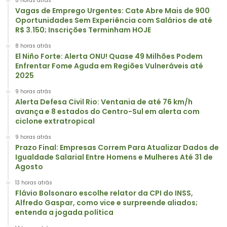
8 horas atrás
Vagas de Emprego Urgentes: Cate Abre Mais de 900
Oportunidades Sem Experiência com Salários de até
R$ 3.150; Inscrições Terminham HOJE
8 horas atrás
El Niño Forte: Alerta ONU! Quase 49 Milhões Podem
Enfrentar Fome Aguda em Regiões Vulneráveis até
2025
9 horas atrás
Alerta Defesa Civil Rio: Ventania de até 76 km/h
avança e 8 estados do Centro-Sul em alerta com
ciclone extratropical
9 horas atrás
Prazo Final: Empresas Correm Para Atualizar Dados de
Igualdade Salarial Entre Homens e Mulheres Até 31 de
Agosto
13 horas atrás
Flávio Bolsonaro escolhe relator da CPI do INSS,
Alfredo Gaspar, como vice e surpreende aliados;
entenda a jogada política