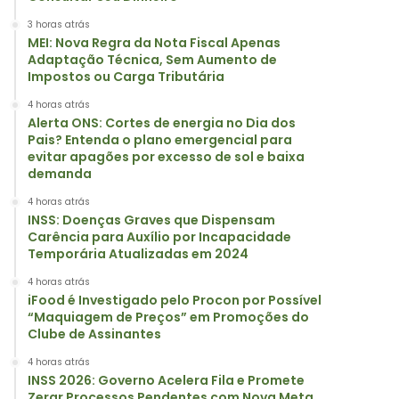
3 horas atrás
MEI: Nova Regra da Nota Fiscal Apenas
Adaptação Técnica, Sem Aumento de
Impostos ou Carga Tributária
4 horas atrás
Alerta ONS: Cortes de energia no Dia dos
Pais? Entenda o plano emergencial para
evitar apagões por excesso de sol e baixa
demanda
4 horas atrás
INSS: Doenças Graves que Dispensam
Carência para Auxílio por Incapacidade
Temporária Atualizadas em 2024
4 horas atrás
iFood é Investigado pelo Procon por Possível
“Maquiagem de Preços” em Promoções do
Clube de Assinantes
4 horas atrás
INSS 2026: Governo Acelera Fila e Promete
Zerar Processos Pendentes com Nova Meta