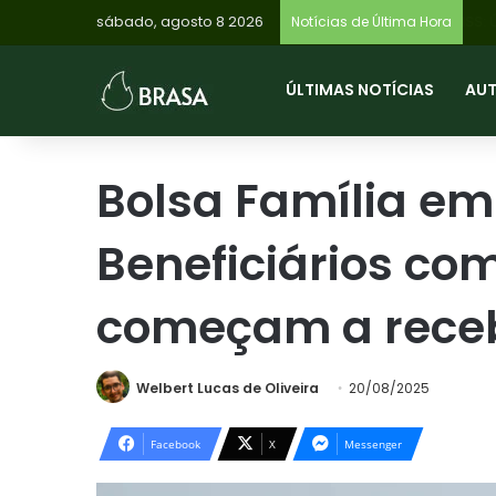
sábado, agosto 8 2026
IN
Notícias de Última Hora
ÚLTIMAS NOTÍCIAS
AU
Bolsa Família em
Beneficiários com
começam a rece
Welbert Lucas de Oliveira
20/08/2025
Facebook
X
Messenger