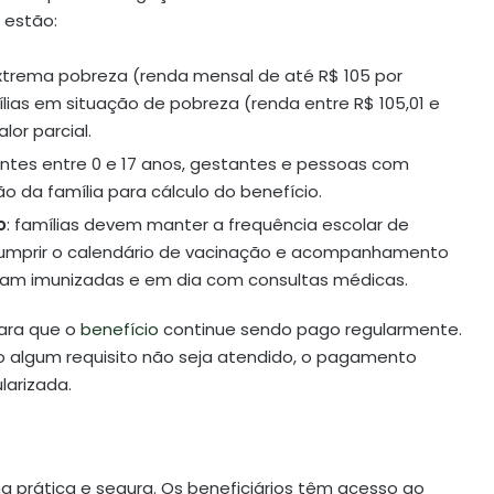
s estão:
extrema pobreza (renda mensal de até R$ 105 por
lias em situação de pobreza (renda entre R$ 105,01 e
or parcial.
entes entre 0 e 17 anos, gestantes e pessoas com
 da família para cálculo do benefício.
o
: famílias devem manter a frequência escolar de
cumprir o calendário de vacinação e acompanhamento
ejam imunizadas e em dia com consultas médicas.
ara que o
benefício
continue sendo pago regularmente.
aso algum requisito não seja atendido, o pagamento
larizada.
a prática e segura. Os beneficiários têm acesso ao