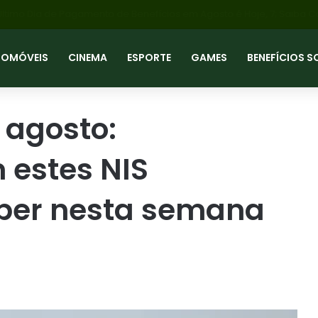
SS: Último Dia de Pagamento de Benefícios em Agosto é Hoje, 7; Sai
TOMÓVEIS
CINEMA
ESPORTE
GAMES
BENEFÍCIOS S
 agosto:
 estes NIS
ber nesta semana