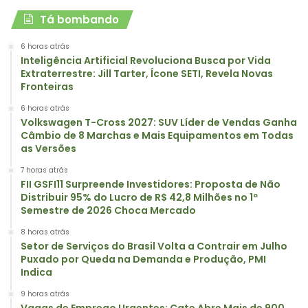
Tá bombando
6 horas atrás
Inteligência Artificial Revoluciona Busca por Vida
Extraterrestre: Jill Tarter, Ícone SETI, Revela Novas
Fronteiras
6 horas atrás
Volkswagen T-Cross 2027: SUV Líder de Vendas Ganha
Câmbio de 8 Marchas e Mais Equipamentos em Todas
as Versões
7 horas atrás
FII GSFI11 Surpreende Investidores: Proposta de Não
Distribuir 95% do Lucro de R$ 42,8 Milhões no 1º
Semestre de 2026 Choca Mercado
8 horas atrás
Setor de Serviços do Brasil Volta a Contrair em Julho
Puxado por Queda na Demanda e Produção, PMI
Indica
9 horas atrás
Vagas de Emprego Urgentes: Cate Abre Mais de 900