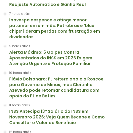
Reajuste Automático e Ganho Real
7 horas atrás
Ibovespa despenca e atinge menor
patamar em um mês: Petrobras e ‘blue
chips’ lideram perdas com frustração em
dividendos
9 horas atrás
Alerta Máximo: 5 Golpes Contra
Aposentados do INSS em 2026 Exigem
Atenção Urgente e Proteção Familiar
10 horas atrás
Flávio Bolsonaro: PL reitera apoio a Roscoe
para Governo de Minas, mas Cleitinho
Azevedo pode retomar candidatura com
apoio do PL de Betim
11 horas atrás
INSS Antecipa 13º Salário do INSS em
Novembro 2026: Veja Quem Recebe e Como
Consultar o Valor do Benefício
12 horas atrás