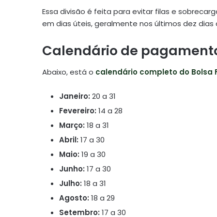
Essa divisão é feita para evitar filas e sobrec
em dias úteis, geralmente nos últimos dez dias
Calendário de pagamentos
Abaixo, está o
calendário completo do Bolsa 
Janeiro:
20 a 31
Fevereiro:
14 a 28
Março:
18 a 31
Abril:
17 a 30
Maio:
19 a 30
Junho:
17 a 30
Julho:
18 a 31
Agosto:
18 a 29
Setembro:
17 a 30