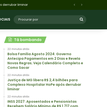
1.717 com Reajuste Automático e Ganho Real
OCIAIS
Tá bombando
22 minutos atrás
Bolsa Família Agosto 2024: Governo
Antecipa Pagamentos em 2 Dias e Revela
Novas Regras; Veja Calendário Completo e
Como Sacar
22 minutos atrás
Justiça de MG libera R$ 2,4 bilhões para
Complexo Hospitalar HoPe após derrubar
liminar
22 minutos atrás
INSS 2027: Aposentados e Pensionistas
Recebem Salário Mínimo de R$ 1.717 com