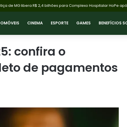
S 2027: Aposentados e Pensionistas Recebem Salário Mínimo de R$ 
TOMÓVEIS
CINEMA
ESPORTE
GAMES
BENEFÍCIOS S
5: confira o
leto de pagamentos