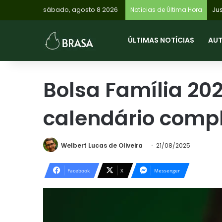
sábado, agosto 8 2026
INS
Notícias de Última Hora
ÚLTIMAS NOTÍCIAS
AU
Bolsa Família 202
calendário comp
Welbert Lucas de Oliveira
21/08/2025
Facebook
X
Messenger